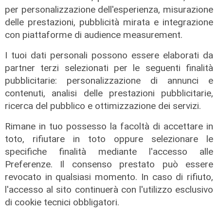
per personalizzazione dell'esperienza, misurazione
delle prestazioni, pubblicità mirata e integrazione
con piattaforme di audience measurement.
I tuoi dati personali possono essere elaborati da
partner terzi selezionati per le seguenti finalità
pubblicitarie: personalizzazione di annunci e
contenuti, analisi delle prestazioni pubblicitarie,
il fatto
ricerca del pubblico e ottimizzazione dei servizi.
Porto di Genova, yacht fermato
Rimane in tuo possesso la facoltà di accettare in
dalla capitaneria: irregolarità nelle
toto, rifiutare in toto oppure selezionare le
protezioni antincendio e nelle
specifiche finalità mediante l'accesso alle
dotazioni d'emergenza
Preferenze. Il consenso prestato può essere
04/08/2022
revocato in qualsiasi momento. In caso di rifiuto,
l'accesso al sito continuerà con l'utilizzo esclusivo
di cookie tecnici obbligatori.