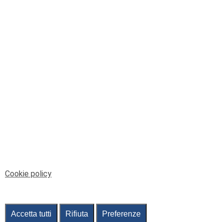
© Telenord Srl
P.IVA e CF: 00945590107 - ISC. REA - GE: 229501
Sede Legale: Via XX Settembre 41/3, 16121 GENOVA
PEC: contabilita@pec.telenord.it
Capitale sociale: 343.598,42 euro i.v.
Tutti i diritti riservati, vietata la copia anche parziale
dei contenuti
pubtelenord@telenord.it
Tel. 010 55 32 701
Informativa della privacy
|
Gestisci consenso
Cookie policy
Accetta tutti
Rifiuta
Preferenze