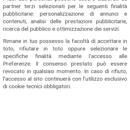
partner terzi selezionati per le seguenti finalità
pubblicitarie: personalizzazione di annunci e
contenuti, analisi delle prestazioni pubblicitarie,
ricerca del pubblico e ottimizzazione dei servizi.
Le dichiarazioni
Sicurezza a Genova: il SIAP auspica
Rimane in tuo possesso la facoltà di accettare in
che l’incontro tra il Ministro
toto, rifiutare in toto oppure selezionare le
Piantedosi e la Sindaca Salis riporti
specifiche finalità mediante l'accesso alle
il tema nell’alveo corretto dei Patti
Preferenze. Il consenso prestato può essere
per la
revocato in qualsiasi momento. In caso di rifiuto,
08/08/2026
l'accesso al sito continuerà con l'utilizzo esclusivo
di Redazione
di cookie tecnici obbligatori.