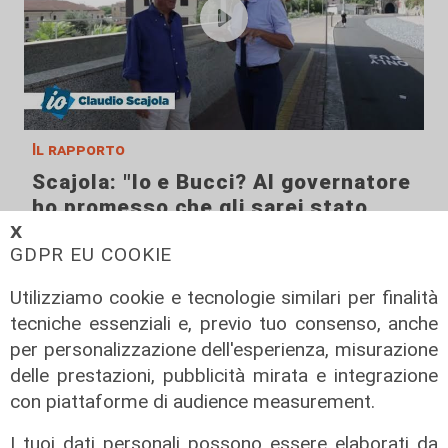
Il rapporto
Scajola: "Io e Bucci? Al governatore
ho promesso che gli sarei stato
sempre vicino. Con il mio consiglio"
𝗫
GDPR EU COOKIE
09/08/2026
di Redazione
Utilizziamo cookie e tecnologie similari per finalità
tecniche essenziali e, previo tuo consenso, anche
per personalizzazione dell'esperienza, misurazione
delle prestazioni, pubblicità mirata e integrazione
con piattaforme di audience measurement.
I tuoi dati personali possono essere elaborati da