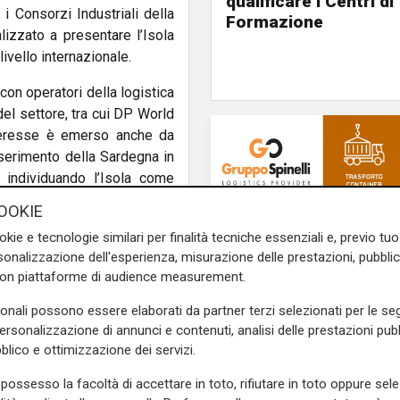
qualificare i Centri di
i Consorzi Industriali della
Formazione
lizzato a presentare l’Isola
ivello internazionale.
con operatori della logistica
del settore, tra cui DP World
nteresse è emerso anche da
nserimento della Sardegna in
 individuando l’Isola come
onenti destinati a nuovi
OOKIE
okie e tecnologie similari per finalità tecniche essenziali e, previo t
ustrare i punti di forza del
onalizzazione dell'esperienza, misurazione delle prestazioni, pubblic
con piattaforme di audience measurement.
nnesse ai poli industriali
orizzati figura quello delle
sonali possono essere elaborati da partner terzi selezionati per le seg
ologica, settore nel quale le
personalizzazione di annunci e contenuti, analisi delle prestazioni pubbl
ze produttive riconosciute a
blico e ottimizzazione dei servizi.
possesso la facoltà di accettare in toto, rifiutare in toto oppure sele
re significative ricadute