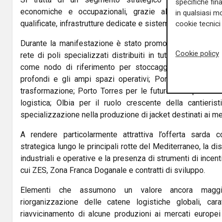
specifiche fin
economiche e occupazionali, grazie alla richiesta di
in qualsiasi mo
qualificate, infrastrutture dedicate e sistemi logistici avanz
cookie tecnici 
Durante la manifestazione è stato promosso un modello
Cookie policy
rete di poli specializzati distribuiti in tutta la Sardegna
come nodo di riferimento per stoccaggio e intermodali
profondi e gli ampi spazi operativi; Portovesme per il
trasformazione; Porto Torres per le future aree produtti
logistica; Olbia per il ruolo crescente della cantierist
specializzazione nella produzione di jacket destinati ai mer
A rendere particolarmente attrattiva l’offerta sarda c
strategica lungo le principali rotte del Mediterraneo, la di
industriali e operative e la presenza di strumenti di incen
cui ZES, Zona Franca Doganale e contratti di sviluppo.
Elementi che assumono un valore ancora maggio
riorganizzazione delle catene logistiche globali, cara
riavvicinamento di alcune produzioni ai mercati europei