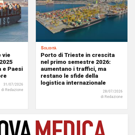
Solidità
 vie
Porto di Trieste in crescita
 2025
nel primo semestre 2026:
a e Paesi
aumentano i traffici, ma
ore
restano le sfide della
logistica internazionale
31/07/2026
di Redazione
28/07/2026
di Redazione