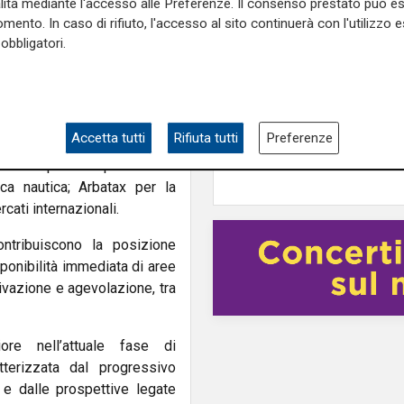
alità mediante l'accesso alle Preferenze. Il consenso prestato può 
 professionalità altamente
Il punto
mento. In caso di rifiuto, l'accesso al sito continuerà con l'utilizzo e
Agroalimentare italia
ati.
obbligatori.
Falteri (Federlogistic
 di sviluppo basato su una
competitività passa d
. Cagliari è stata presentata
logistica e dalle nuov
tà; Oristano per i fondali
globali”
Accetta tutti
Rifiuta tutti
Preferenze
 suo tessuto industriale in
ve e la prevista piattaforma
ica nautica; Arbatax per la
cati internazionali.
ontribuiscono la posizione
sponibilità immediata di aree
tivazione e agevolazione, tra
re nell’attuale fase di
tterizzata dal progressivo
 e dalle prospettive legate