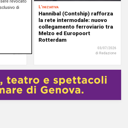
essere revocato
L'iniziativa
sclusivo di
no,
Hannibal (Contship) rafforza
a): “La
la rete intermodale: nuovo
alla
collegamento ferroviario tra
e rotte
Melzo ed Europoort
Rotterdam
10/07/2026
03/07/2026
di R.P.
di Redazione