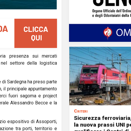
pria presenza sui mercati
nel settore della logistica
re di Sardegna ha preso parte
, il principale appuntamento
erci fuori sagoma e project
nerale Alessandro Becce e la
Criteri
Sicurezza ferroviaria
zio espositivo di Assoporti,
la nuova prassi UNI p
zione tra porti, territorio e