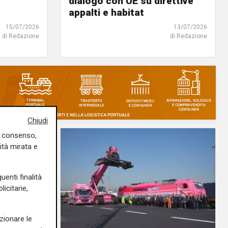
dialogo con UE su direttive
appalti e habitat
15/07/2026
13/07/2026
di Redazione
di Redazione
Chiudi
uo consenso,
ità mirata e
uenti finalità
icitarie,
zionare le