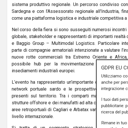
sistema produttivo regionale. Un percorso condiviso con 
Sardegna e con l’Assessorato regionale all’Industria, fina
come una piattaforma logistica e industriale competitiva a l
Nel corso della fiera si sono susseguiti numerosi incontri 
globale, stakeholder e rappresentanti di importanti realtà 
e Baggio Group – Multimodal Logistics. Particolare i
parte di compagnie armatoriali intenzionate a valutare l’i
nuove rotte commerciali tra Estremo Oriente e Africa,
possibile hub per la movimentazione di grandi comp
GDPR EU C
insediamenti industriali europei.
Utilizziamo co
L’evento ha rappresentato un’importante occasione per ill
anche per pers
integrazione 
network portuale sardo e le prospettive di crescita co
presenti sul territorio. Tra i comparti maggiormente val
I tuoi dati per
strutture offshore e dei manufatti ad alta complessità tecn
pubblicitarie: 
aree retroportuali di Cagliari e Arbatax vantano competen
ricerca del pub
livello internazionale.
Rimane in tuo 
Si tratta di un segmento strategico che può genera