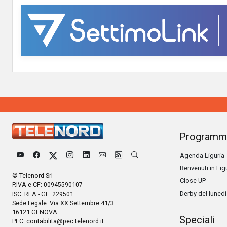
Programm
Agenda Liguria
Benvenuti in Lig
© Telenord Srl
Close UP
P.IVA e CF: 00945590107
Derby del lunedì
ISC. REA - GE: 229501
Sede Legale: Via XX Settembre 41/3
16121 GENOVA
Speciali
PEC:
contabilita@pec.telenord.it