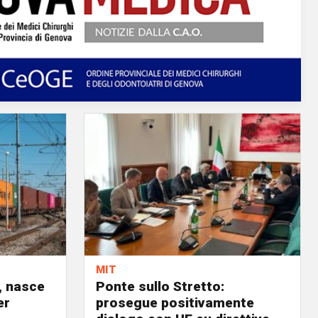
MIT
, nasce
Ponte sullo Stretto:
er
prosegue positivamente