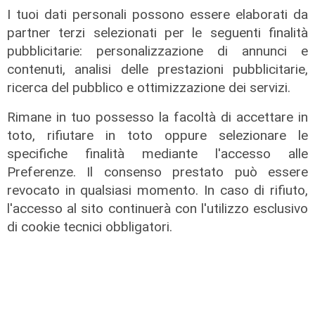
I tuoi dati personali possono essere elaborati da
partner terzi selezionati per le seguenti finalità
pubblicitarie: personalizzazione di annunci e
contenuti, analisi delle prestazioni pubblicitarie,
ricerca del pubblico e ottimizzazione dei servizi.
Rimane in tuo possesso la facoltà di accettare in
Il finanziamento
toto, rifiutare in toto oppure selezionare le
specifiche finalità mediante l'accesso alle
Regione: incrementato di un milione
Preferenze. Il consenso prestato può essere
il bando per l'innovazione
revocato in qualsiasi momento. In caso di rifiuto,
nell'agricoltura
l'accesso al sito continuerà con l'utilizzo esclusivo
04/08/2026
di cookie tecnici obbligatori.
di Redazione