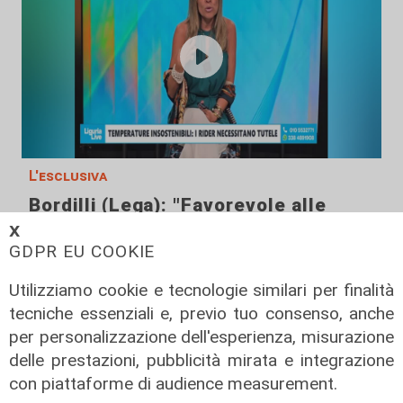
L'esclusiva
Bordilli (Lega): "Favorevole alle
norme anti - maranza. Cpr
𝗫
necessario per aumentare i
GDPR EU COOKIE
rimpatri"
Utilizziamo cookie e tecnologie similari per finalità
05/08/2026
tecniche essenziali e, previo tuo consenso, anche
per personalizzazione dell'esperienza, misurazione
delle prestazioni, pubblicità mirata e integrazione
con piattaforme di audience measurement.