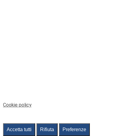
© Telenord Srl
P.IVA e CF: 00945590107 - ISC. REA - GE: 229501
Sede Legale: Via XX Settembre 41/3, 16121 GENOVA
PEC: contabilita@pec.telenord.it
Capitale sociale: 343.598,42 euro i.v.
Tutti i diritti riservati, vietata la copia anche parziale
dei contenuti
pubtelenord@telenord.it
Tel. 010 55 32 701
Informativa della privacy
|
Gestisci consenso
Cookie policy
Accetta tutti
Rifiuta
Preferenze