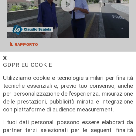
Il rapporto
Scajola: "Io e Bucci? Al governatore
𝗫
ho promesso che gli sarei stato
GDPR EU COOKIE
sempre vicino. Con il mio consiglio"
Utilizziamo cookie e tecnologie similari per finalità
09/08/2026
di Redazione
tecniche essenziali e, previo tuo consenso, anche
per personalizzazione dell'esperienza, misurazione
delle prestazioni, pubblicità mirata e integrazione
con piattaforme di audience measurement.
I tuoi dati personali possono essere elaborati da
partner terzi selezionati per le seguenti finalità