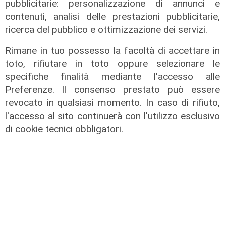
pubblicitarie: personalizzazione di annunci e
contenuti, analisi delle prestazioni pubblicitarie,
ricerca del pubblico e ottimizzazione dei servizi.
Le dichiarazioni
Rimane in tuo possesso la facoltà di accettare in
toto, rifiutare in toto oppure selezionare le
Sicurezza a Genova: il SIAP auspica
specifiche finalità mediante l'accesso alle
che l’incontro tra il Ministro
Preferenze. Il consenso prestato può essere
Piantedosi e la Sindaca Salis riporti
revocato in qualsiasi momento. In caso di rifiuto,
il tema nell’alveo corretto dei Patti
per la
l'accesso al sito continuerà con l'utilizzo esclusivo
di cookie tecnici obbligatori.
08/08/2026
di Redazione