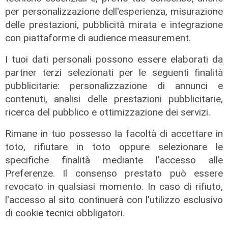
per personalizzazione dell'esperienza, misurazione
delle prestazioni, pubblicità mirata e integrazione
con piattaforme di audience measurement.
L'intervista
I tuoi dati personali possono essere elaborati da
Pres. Ceraudo (Medio Ponente):
partner terzi selezionati per le seguenti finalità
"Non demonizziamo nessuno, ma
pubblicitarie: personalizzazione di annunci e
tolleranza zero verso chi porta
contenuti, analisi delle prestazioni pubblicitarie,
degrado"
ricerca del pubblico e ottimizzazione dei servizi.
07/08/2026
Rimane in tuo possesso la facoltà di accettare in
toto, rifiutare in toto oppure selezionare le
specifiche finalità mediante l'accesso alle
Preferenze. Il consenso prestato può essere
revocato in qualsiasi momento. In caso di rifiuto,
l'accesso al sito continuerà con l'utilizzo esclusivo
di cookie tecnici obbligatori.