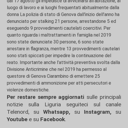
dal 17 agosto gli impedisce di avvicinarsi all’abitazione, al
luogo di lavoro e ai luoghi frequentati abitualmente dalla
donna La polizia di stato di Genova dall’inizio dell’anno ha
denunciato per stalking 21 persone, arrestandone 5 ed
eseguendo 9 provvedimenti cautelati coercitivi. Per
quanto riguarda i maltrattamenti in famiglia nel 2019
sono state denunciate 30 persone, 6 sono state
arrestare in flagranza, mentre 13 provvedimenti cautelari
sono stati spiccati per impedire la continuazione del
reato. Importante anche l’attività preventiva svolta dalla
Divisione Anticrimine che nel 2019 ha permesso al
questore di Genova Ciarambino di emettere 25
provvedimenti di ammonizione per atti persecutori e
violenze domestiche.
Per restare sempre aggiornati
sulle principali
notizie sulla Liguria seguiteci sul canale
Telenord, su
Whatsapp,
su
Instagram
,
su
Youtube
e su
Facebook
.