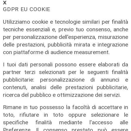
𝗫
GDPR EU COOKIE
Utilizziamo cookie e tecnologie similari per finalità
tecniche essenziali e, previo tuo consenso, anche
per personalizzazione dell'esperienza, misurazione
delle prestazioni, pubblicità mirata e integrazione
con piattaforme di audience measurement.
Cambio casacca
Medusei passa a Futuro Nazionale,
I tuoi dati personali possono essere elaborati da
FdI Liguria attacca: "Volta le spalle
partner terzi selezionati per le seguenti finalità
a chi lo ha sostenuto"
pubblicitarie: personalizzazione di annunci e
contenuti, analisi delle prestazioni pubblicitarie,
09/08/2026
di F.S.
ricerca del pubblico e ottimizzazione dei servizi.
Rimane in tuo possesso la facoltà di accettare in
toto, rifiutare in toto oppure selezionare le
specifiche finalità mediante l'accesso alle
Preferenze. Il consenso prestato può essere