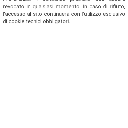
revocato in qualsiasi momento. In caso di rifiuto,
l'accesso al sito continuerà con l'utilizzo esclusivo
di cookie tecnici obbligatori.
La condivisione
Emergenza idrica, Scajola e Cirio:
«Strategia Comune tra i nostri
territori"