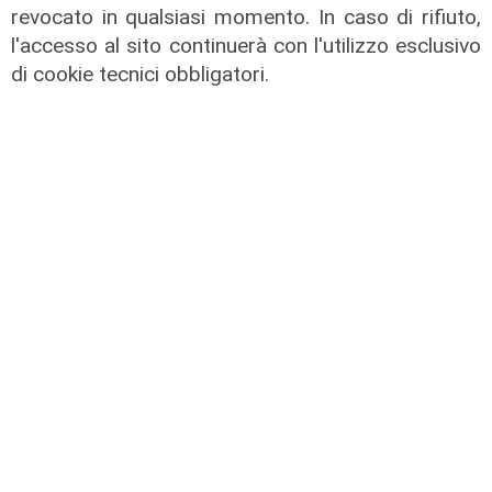
revocato in qualsiasi momento. In caso di rifiuto,
l'accesso al sito continuerà con l'utilizzo esclusivo
di cookie tecnici obbligatori.
Le novità
Ass. Viscogliosi a Telenord: "A
Puntavagno un'area cani al posto di
Mondobimbo 2. La pizzeria verrà
abbattuta, ampia area si affaccerà
su skate park"
05/08/2026