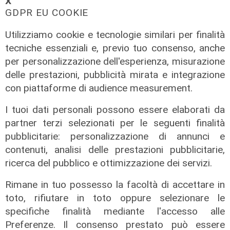
𝗫
GDPR EU COOKIE
Utilizziamo cookie e tecnologie similari per finalità
tecniche essenziali e, previo tuo consenso, anche
per personalizzazione dell'esperienza, misurazione
delle prestazioni, pubblicità mirata e integrazione
con piattaforme di audience measurement.
I tuoi dati personali possono essere elaborati da
partner terzi selezionati per le seguenti finalità
IRE, insediato il nuovo Consiglio di
pubblicitarie: personalizzazione di annunci e
Amministrazione: il presidente è
contenuti, analisi delle prestazioni pubblicitarie,
Giovanni Calisi
ricerca del pubblico e ottimizzazione dei servizi.
06/08/2026
di Redazione
Rimane in tuo possesso la facoltà di accettare in
toto, rifiutare in toto oppure selezionare le
specifiche finalità mediante l'accesso alle
Preferenze. Il consenso prestato può essere