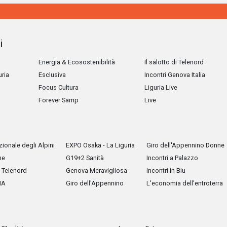
i
Energia & Ecosostenibilità
Il salotto di Telenord
uria
Esclusiva
Incontri Genova Italia
Focus Cultura
Liguria Live
Forever Samp
Live
ionale degli Alpini
EXPO Osaka - La Liguria
Giro dell'Appennino Donne
he
G19+2 Sanità
Incontri a Palazzo
Telenord
Genova Meravigliosa
Incontri in Blu
IA
Giro dell'Appennino
L'economia dell'entroterra