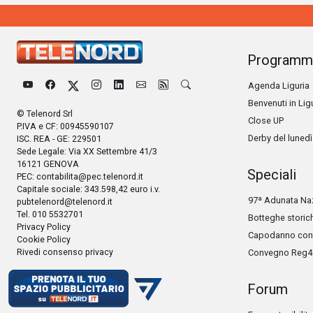
Programm
Agenda Liguria
Benvenuti in Lig
© Telenord Srl
Close UP
P.IVA e CF: 00945590107
Derby del lunedì
ISC. REA - GE: 229501
Sede Legale: Via XX Settembre 41/3
16121 GENOVA
Speciali
PEC:
contabilita@pec.telenord.it
Capitale sociale: 343.598,42 euro i.v.
97ª Adunata Naz
pubtelenord@telenord.it
Tel. 010 5532701
Botteghe storic
Privacy Policy
Capodanno con 
Cookie Policy
Rivedi consenso privacy
Convegno Reg4
Forum