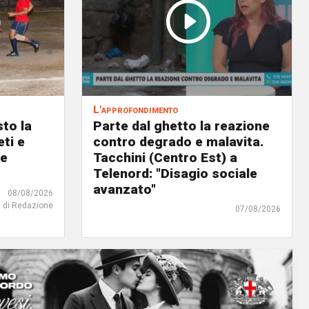
L'approfondimento
to la
Parte dal ghetto la reazione
eti e
contro degrado e malavita.
 e
Tacchini (Centro Est) a
Telenord: "Disagio sociale
avanzato"
08/08/2026
di Redazione
07/08/2026