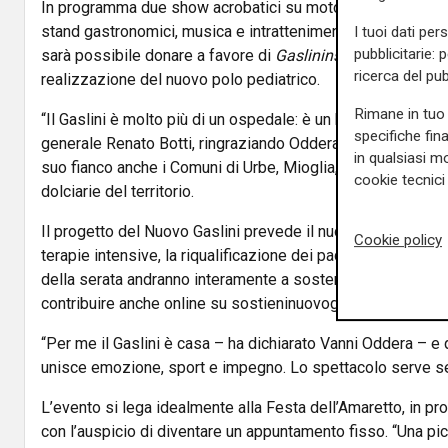
In programma due show acrobatici su moto, alle 18:00 e a
stand gastronomici, musica e intrattenimento. L’ingresso è 
I tuoi dati per
pubblicitarie: 
sarà possibile donare a favore di
Gaslininsieme ETS
, con
ricerca del pub
realizzazione del nuovo polo pediatrico.
Rimane in tuo 
“Il Gaslini è molto più di un ospedale: è un bene comune”, ha
specifiche fin
generale Renato Botti, ringraziando Oddera e il Comune di Sa
in qualsiasi mo
suo fianco anche i Comuni di Urbe, Mioglia, Pontinvrea e Ste
cookie tecnici 
dolciarie del territorio.
Il progetto del Nuovo Gaslini prevede il nuovo Padiglion
Cookie policy
terapie intensive, la riqualificazione dei padiglioni storici 
della serata andranno interamente a sostenere questi obietti
contribuire anche online su
sostieninuovogaslini.it
.
“Per me il Gaslini è casa – ha dichiarato Vanni Oddera – 
unisce emozione, sport e impegno. Lo spettacolo serve se 
L’evento si lega idealmente alla Festa dell’Amaretto, in p
con l’auspicio di diventare un appuntamento fisso. “Una pi