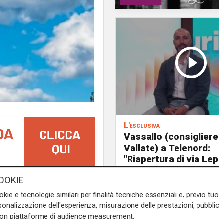
L'esclusiva
Vassallo (consigliere
Vallate) a Telenord:
"Riapertura di via Le
ottima notizia per rid
OOKIE
 settembre a Sassello (SV)
traffico in Valpolceve
one di freestyle motocross
okie e tecnologie similari per finalità tecniche essenziali e, previo t
 Gaslini di Genova.
onalizzazione dell'esperienza, misurazione delle prestazioni, pubblic
con piattaforme di audience measurement.