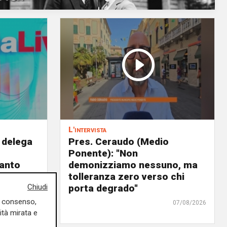
L'intervista
 delega
Pres. Ceraudo (Medio
Ponente): "Non
panto
demonizziamo nessuno, ma
urre il
tolleranza zero verso chi
Chiudi
ra"
porta degrado"
uo consenso,
07/08/2026
07/08/2026
ità mirata e