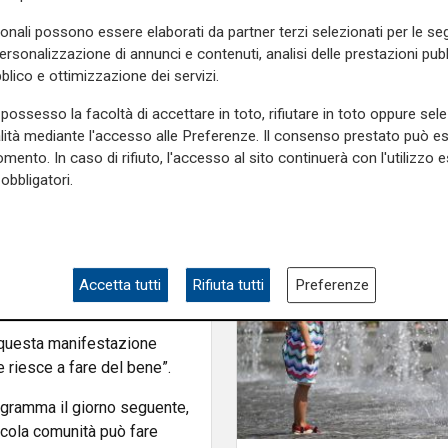
lle 22:00, accompagnati da
gratuito e durante la serata
sonali possono essere elaborati da partner terzi selezionati per le seg
personalizzazione di annunci e contenuti, analisi delle prestazioni pubbl
tribuendo concretamente alla
blico e ottimizzazione dei servizi.
possesso la facoltà di accettare in toto, rifiutare in toto oppure sele
 ricordato il direttore
alità mediante l'accesso alle Preferenze. Il consenso prestato può 
ssello per l’iniziativa. Al
mento. In caso di rifiuto, l'accesso al sito continuerà con l'utilizzo e
lla, oltre alle aziende
obbligatori.
e Zero per emergenze e
e nuovi spazi verdi. I proventi
vi, con la possibilità di
Accetta tutti
Rifiuta tutti
Preferenze
e questa manifestazione
riesce a fare del bene”.
rogramma il giorno seguente,
ccola comunità può fare