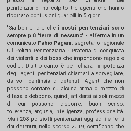
presso il reparto "sex offender" del
penitenziario, ha colpito tre agenti che hanno
riportato contusioni guaribili in 5 giorni.
"Sia ben chiaro che
i nostri penitenziari sono
sempre più 'terra di nessuno'
- afferma in un
comunicato
Fabio
Pagani
, segretario regionale
Uil Polizia Penitenziaria - Prateria di conquista
dei violenti e dei boss che impongono regole e
codici. D'altro canto è ben chiara l'impotenza
degli agenti penitenziari chiamati a sorvegliare,
da soli, centinaia di detenuti. Agenti che non
possono contare su alcuna arma o mezzo di
difesa e debbono, quindi, affidarsi ai soli mezzi
di cui possono disporre: buon senso,
tolleranza, arguzia, intelligenza, professionalità.
Ma i 208 poliziotti penitenziari aggrediti e feriti
dai detenuti, nello scorso 2019, certificano che