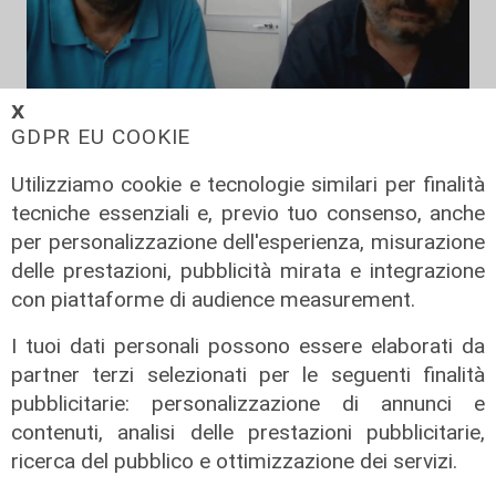
𝗫
Le posizioni
GDPR EU COOKIE
Barricate sulle linee extraurbane a
integrazione delle linee Amt
Utilizziamo cookie e tecnologie similari per finalità
tecniche essenziali e, previo tuo consenso, anche
05/08/2026
per personalizzazione dell'esperienza, misurazione
delle prestazioni, pubblicità mirata e integrazione
con piattaforme di audience measurement.
I tuoi dati personali possono essere elaborati da
partner terzi selezionati per le seguenti finalità
pubblicitarie: personalizzazione di annunci e
contenuti, analisi delle prestazioni pubblicitarie,
ricerca del pubblico e ottimizzazione dei servizi.