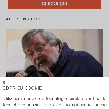
ALTRE NOTIZIE
𝗫
GDPR EU COOKIE
Utilizziamo cookie e tecnologie similari per finalità
Addio
tecniche essenziali e, previo tuo consenso, anche
Mondo della musica in lutto, è