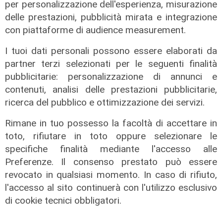
per personalizzazione dell'esperienza, misurazione
morto Francesco Guccini
delle prestazioni, pubblicità mirata e integrazione
06/08/2026
con piattaforme di audience measurement.
di F.S.
I tuoi dati personali possono essere elaborati da
partner terzi selezionati per le seguenti finalità
pubblicitarie: personalizzazione di annunci e
contenuti, analisi delle prestazioni pubblicitarie,
ricerca del pubblico e ottimizzazione dei servizi.
Rimane in tuo possesso la facoltà di accettare in
toto, rifiutare in toto oppure selezionare le
specifiche finalità mediante l'accesso alle
Preferenze. Il consenso prestato può essere
La rassegna
revocato in qualsiasi momento. In caso di rifiuto,
Arte Nomade: la Media Valbisagno
l'accesso al sito continuerà con l'utilizzo esclusivo
esalta le qualità di giovani artisti
di cookie tecnici obbligatori.
04/08/2026