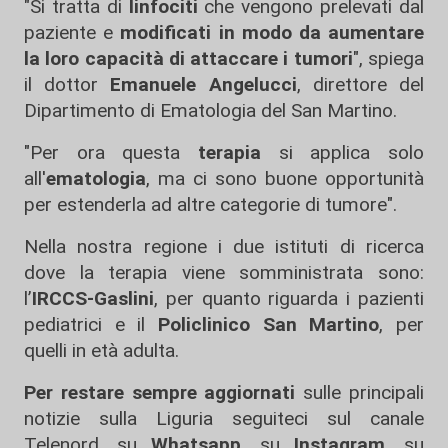
"Si tratta di
linfociti
che vengono prelevati dal
paziente e
modificati in modo da aumentare
la loro capacità di attaccare i tumori
", spiega
il dottor
Emanuele Angelucci
, direttore del
Dipartimento di Ematologia del San Martino.
"Per ora questa
terapia
si applica solo
all'
ematologia
, ma ci sono buone opportunità
per estenderla ad altre categorie di tumore".
Nella nostra regione i due istituti di ricerca
dove la terapia viene somministrata sono:
l’
IRCCS-Gaslini
, per quanto riguarda i pazienti
pediatrici e il
Policlinico San Martino
, per
quelli in età adulta.
Per restare sempre aggiornati
sulle principali
notizie sulla Liguria seguiteci sul canale
Telenord, su
Whatsapp,
su
Instagram
,
su