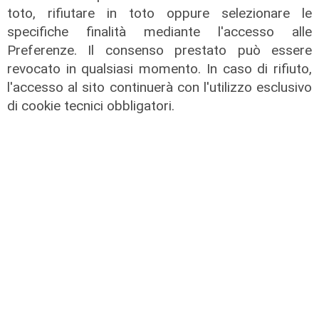
toto, rifiutare in toto oppure selezionare le
specifiche finalità mediante l'accesso alle
Preferenze. Il consenso prestato può essere
revocato in qualsiasi momento. In caso di rifiuto,
l'accesso al sito continuerà con l'utilizzo esclusivo
di cookie tecnici obbligatori.
Novità
Dimissioni in 24 ore dopo intervento
ad anca e ginocchia, via libera
all'ospedale San Martino
05/08/2026
di r.c.