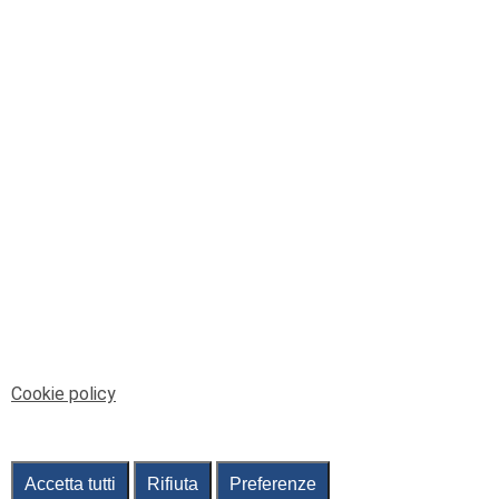
© Telenord Srl
P.IVA e CF: 00945590107 - ISC. REA - GE: 229501
Sede Legale: Via XX Settembre 41/3, 16121 GENOVA
PEC: contabilita@pec.telenord.it
Capitale sociale: 343.598,42 euro i.v.
Tutti i diritti riservati, vietata la copia anche parziale
dei contenuti
pubtelenord@telenord.it
Tel. 010 55 32 701
Informativa della privacy
|
Gestisci consenso
Cookie policy
Accetta tutti
Rifiuta
Preferenze