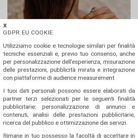
𝗫
GDPR EU COOKIE
Utilizziamo cookie e tecnologie similari per finalità
tecniche essenziali e, previo tuo consenso, anche
per personalizzazione dell'esperienza, misurazione
delle prestazioni, pubblicità mirata e integrazione
con piattaforme di audience measurement.
I consigli dell'esperto
I tuoi dati personali possono essere elaborati da
Creme solari e conservazione dei
partner terzi selezionati per le seguenti finalità
farmaci in estate: cosa sapere
pubblicitarie: personalizzazione di annunci e
05/08/2026
contenuti, analisi delle prestazioni pubblicitarie,
di Filippo Serio
ricerca del pubblico e ottimizzazione dei servizi.
Rimane in tuo possesso la facoltà di accettare in