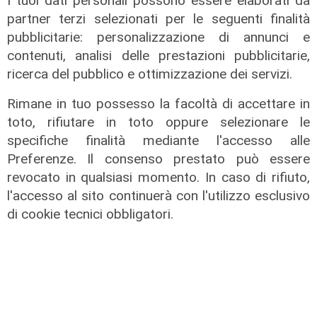
I tuoi dati personali possono essere elaborati da
Sampdoria, porte girevoli: in arrivo
partner terzi selezionati per le seguenti finalità
Vindahl, Ghidotti potrebbe salutare
pubblicitarie: personalizzazione di annunci e
09/08/2026
contenuti, analisi delle prestazioni pubblicitarie,
di Redazione Sport
ricerca del pubblico e ottimizzazione dei servizi.
Rimane in tuo possesso la facoltà di accettare in
toto, rifiutare in toto oppure selezionare le
specifiche finalità mediante l'accesso alle
Preferenze. Il consenso prestato può essere
revocato in qualsiasi momento. In caso di rifiuto,
l'accesso al sito continuerà con l'utilizzo esclusivo
di cookie tecnici obbligatori.