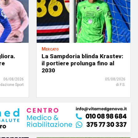
Mercato
liora.
La Sampdoria blinda Krastev:
re
il portiere prolunga fino al
2030
06/08/2026
05/08/2026
edazione Sport
di F.S.