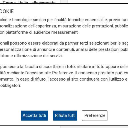
 Coppa Italia, allenamento
,
dopo la forma influenzale
OOKIE
 compagni anche Torregrossa e
okie e tecnologie similari per finalità tecniche essenziali e, previo t
nata in vista del Venezia.
onalizzazione dell'esperienza, misurazione delle prestazioni, pubblic
con piattaforme di audience measurement.
seguirà il suo iter di
oppa Italia poi ha salutato i
sonali possono essere elaborati da partner terzi selezionati per le seg
ora si parla di febbraio.
personalizzazione di annunci e contenuti, analisi delle prestazioni pubbl
blico e ottimizzazione dei servizi.
e sulla Liguria seguiteci sul
possesso la facoltà di accettare in toto, rifiutare in toto oppure sele
e
e su
Facebook
.
alità mediante l'accesso alle Preferenze. Il consenso prestato può 
mento. In caso di rifiuto, l'accesso al sito continuerà con l'utilizzo e
obbligatori.
oppa italia
sampdoria venezia
Accetta tutti
Rifiuta tutti
Preferenze