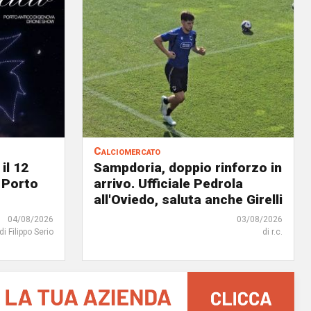
Calciomercato
il 12
Sampdoria, doppio rinforzo in
 Porto
arrivo. Ufficiale Pedrola
all'Oviedo, saluta anche Girelli
04/08/2026
03/08/2026
di Filippo Serio
di r.c.