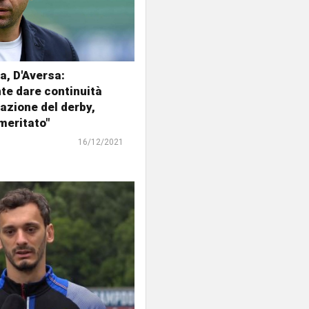
, D'Aversa:
te dare continuità
tazione del derby,
meritato"
16/12/2021