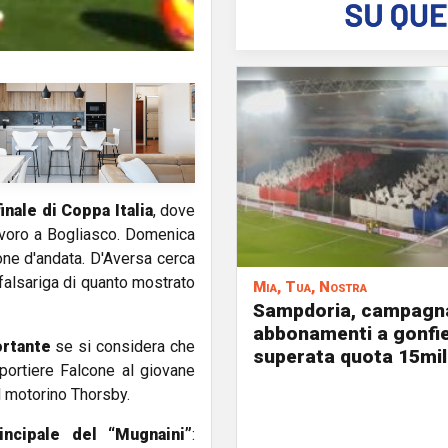
inale di Coppa Italia
, dove
lavoro a Bogliasco. Domenica
rone d'andata. D'Aversa cerca
 falsariga di quanto mostrato
Mia, Tua, Nostra
Sampdoria, campagn
abbonamenti a gonfie
ortante
se si considera che
superata quota 15mil
portiere Falcone al giovane
el motorino Thorsby.
ncipale del “Mugnaini”
: