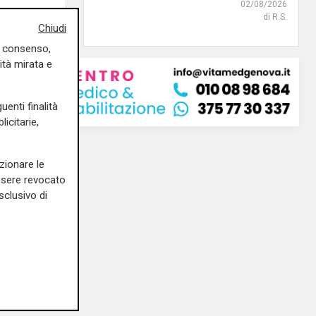
02/08/2026
di R.S.
Chiudi
uo consenso,
ità mirata e
uenti finalità
icitarie,
zionare le
essere revocato
sclusivo di