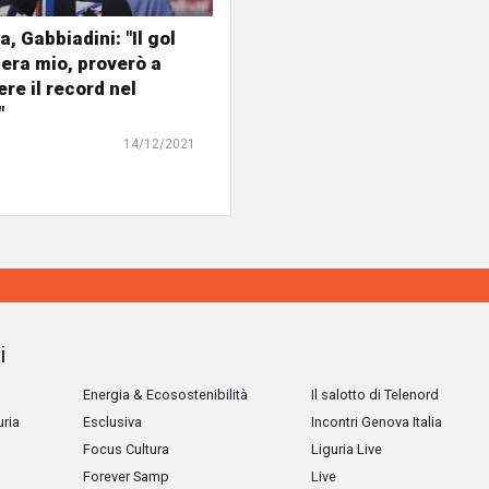
, Gabbiadini: "Il gol
 era mio, proverò a
re il record nel
"
14/12/2021
i
Energia & Ecosostenibilità
Il salotto di Telenord
uria
Esclusiva
Incontri Genova Italia
Focus Cultura
Liguria Live
Forever Samp
Live