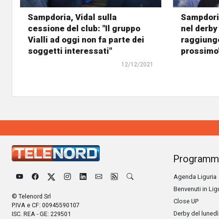
Sampdoria, Vidal sulla
Sampdoria
cessione del club: "Il gruppo
nel derby
Vialli ad oggi non fa parte dei
raggiunge
soggetti interessati"
prossimo
12/12/2021
Programm
Agenda Liguria
Benvenuti in Lig
© Telenord Srl
Close UP
P.IVA e CF: 00945590107
Derby del lunedì
ISC. REA - GE: 229501