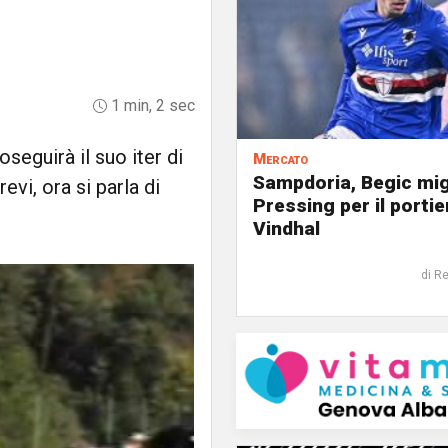
1 min, 2 sec
eguirà il suo iter di
Mercato
Sampdoria, Begic mig
evi, ora si parla di
Pressing per il portie
Vindhal
di R