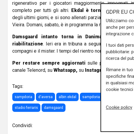
rigenerativo per i giocatori maggiormente impegnati in
completo per tutti gli altri.
Ekdal è tornato in gruppo
GDPR EU C
degli ultimi giorni, e si sono allenati parzialmente con i
Utilizziamo co
Vieira. Domani, sabato, è in programma la rifinitura in matti
anche per pers
integrazione 
Damsgaard intanto torna in Danimarca dove pro
riabilitazione
. Ieri era in tribuna a seguire il match di C
I tuoi dati per
compagni e il mister. I tempi del rientro non saranno brevi, 
pubblicitarie: 
ricerca del pub
Per restare sempre aggiornati
sulle principali notizi
Rimane in tuo 
canale Telenord, su
Whatsapp,
su
Instagram
,
su
Youtub
specifiche fin
in qualsiasi mo
Tags:
cookie tecnici 
sampdoria
d'aversa
albin ekdal
sampdoria torino
ottavi di c
Cookie policy
stadio ferraris
damsgaard
Condividi: