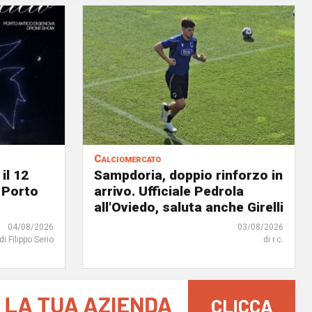
Calciomercato
il 12
Sampdoria, doppio rinforzo in
 Porto
arrivo. Ufficiale Pedrola
all'Oviedo, saluta anche Girelli
04/08/2026
03/08/2026
di Filippo Serio
di r.c.