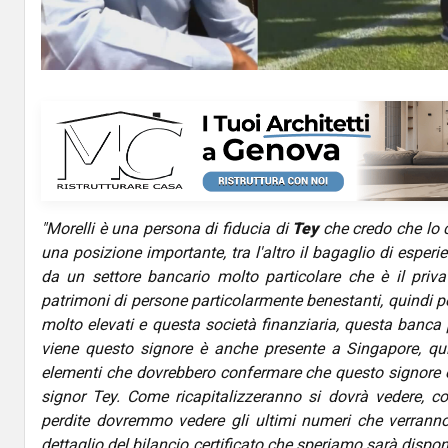
a
y
V
i
d
"Morelli è una persona di fiducia di
Tey
che credo che lo 
e
una posizione importante, tra l'altro il bagaglio di esper
o
da un settore bancario molto particolare che è il priva
patrimoni di persone particolarmente benestanti, quindi 
molto elevati e questa società finanziaria, questa banca 
viene questo signore è anche presente a Singapore, qui
elementi che dovrebbero confermare che questo signore è
signor Tey. Come ricapitalizzeranno si dovrà vedere, c
perdite dovremmo vedere gli ultimi numeri che verranno a
dettaglio del bilancio certificato che speriamo sarà dispo