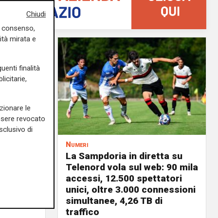
Chiudi
uo consenso,
ità mirata e
uenti finalità
icitarie,
zionare le
essere revocato
sclusivo di
Numeri
a
La Sampdoria in diretta su
 vele:
Telenord vola sul web: 90 mila
a rinnovi
accessi, 12.500 spettatori
unici, oltre 3.000 connessioni
03/08/2026
simultanee, 4,26 TB di
di F.S.
traffico