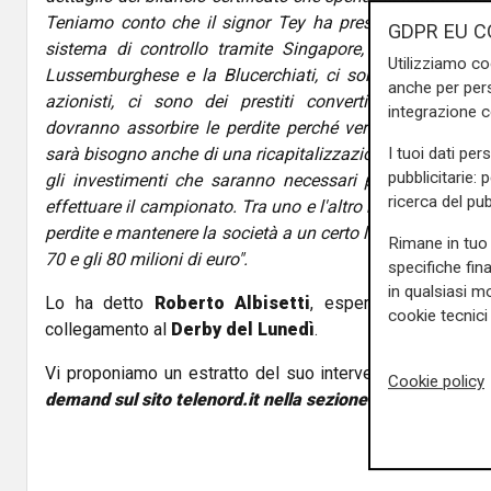
Teniamo conto che il signor Tey ha prestato parecchi 
GDPR EU C
sistema di controllo tramite Singapore, Lussemburgo e p
Utilizziamo co
Lussemburghese e la Blucerchiati, ci sono nei diversi pa
anche per pers
azionisti, ci sono dei prestiti convertibili, quindi pr
integrazione 
dovranno assorbire le perdite perché verranno trasformat
I tuoi dati per
sarà bisogno anche di una ricapitalizzazione per coprire i c
pubblicitarie: 
gli investimenti che saranno necessari per rafforzarla
ricerca del pub
effettuare il campionato. Tra uno e l'altro io credo che ric
perdite e mantenere la società a un certo livello probabil
Rimane in tuo 
70 e gli 80 milioni di euro".
specifiche fin
in qualsiasi mo
Lo ha detto
Roberto Albisetti
, esperto di finanza 
cookie tecnici 
collegamento al
Derby del Lunedì
.
Vi proponiamo un estratto del suo intervento,
l'intera t
Cookie policy
demand sul sito telenord.it nella sezione appositament