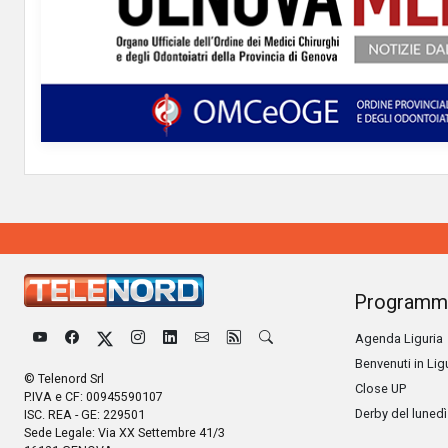
Programm
Agenda Liguria
Benvenuti in Lig
© Telenord Srl
Close UP
P.IVA e CF: 00945590107
Derby del lunedì
ISC. REA - GE: 229501
Sede Legale: Via XX Settembre 41/3