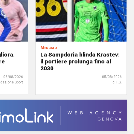
Mercato
liora.
La Sampdoria blinda Krastev:
re
il portiere prolunga fino al
2030
06/08/2026
05/08/2026
edazione Sport
di F.S.