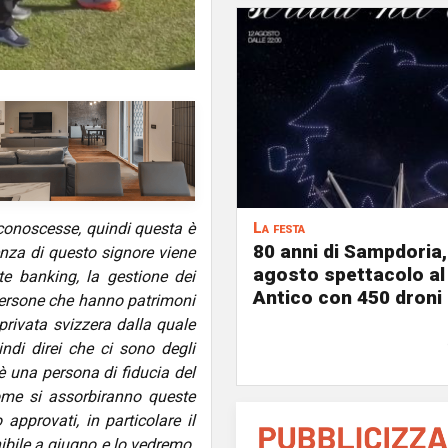
conoscesse, quindi questa è
La festa
80 anni di Sampdoria, 
ienza di questo signore viene
agosto spettacolo al
te banking, la gestione dei
Antico con 450 droni
persone che hanno patrimoni
privata svizzera dalla quale
ndi direi che ci sono degli
 una persona di fiducia del
ome si assorbiranno queste
pprovati, in particolare il
nibile a giugno e lo vedremo.