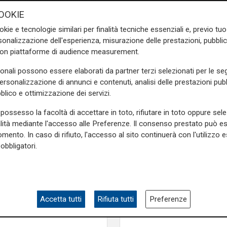
fondi alla
Sampdoria
con il
OOKIE
oi la filiale in Italia, la
okie e tecnologie similari per finalità tecniche essenziali e, previo t
ssaggi molti prestiti degli
onalizzazione dell'esperienza, misurazione delle prestazioni, pubblic
obabilmente questi prestiti
con piattaforme di audience measurement.
i in capitale azionario. Ci
sonali possono essere elaborati da partner terzi selezionati per le seg
osti operativi della società,
personalizzazione di annunci e contenuti, analisi delle prestazioni pubbl
 e consolidarla e anche per
blico e ottimizzazione dei servizi.
apitalizzazione per coprire le
mente saranno necessari tra i
possesso la facoltà di accettare in toto, rifiutare in toto oppure sele
alità mediante l'accesso alle Preferenze. Il consenso prestato può 
mento. In caso di rifiuto, l'accesso al sito continuerà con l'utilizzo e
e docente di economia, in
obbligatori.
Mia, Tua, Nostra
Sampdoria, campagn
rasmissione è disponibile on
abbonamenti a gonfie
e dedicata al programma.
superata quota 15mil
Accetta tutti
Rifiuta tutti
Preferenze