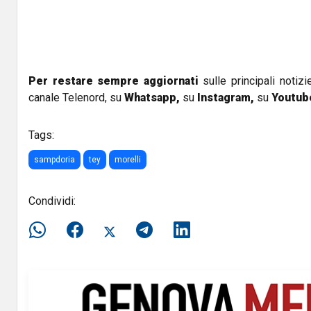
Per restare sempre aggiornati
sulle principali notizi
canale Telenord, su
Whatsapp,
su
Instagram
,
su
Youtub
Tags:
sampdoria
tey
morelli
Condividi: