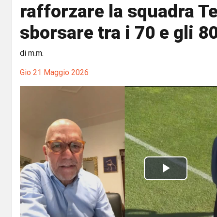
rafforzare la squadra T
sborsare tra i 70 e gli 8
di m.m.
Gio 21 Maggio 2026
P
l