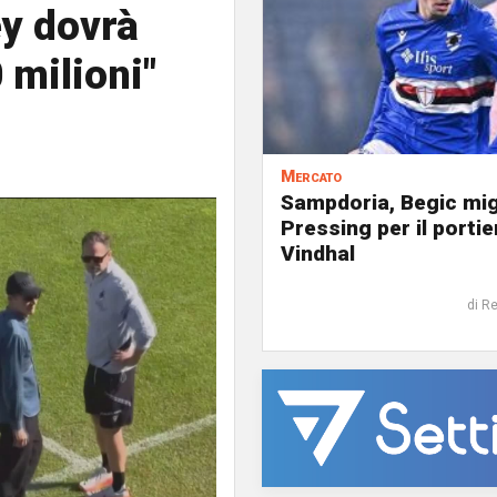
ey dovrà
0 milioni"
Mercato
Sampdoria, Begic mig
Pressing per il portie
Vindhal
di R