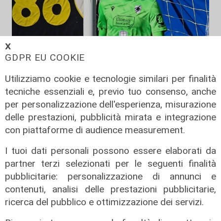
𝗫
GDPR EU COOKIE
Utilizziamo cookie e tecnologie similari per finalità
Mercato
tecniche essenziali e, previo tuo consenso, anche
La Sampdoria blinda Krastev: il
per personalizzazione dell'esperienza, misurazione
portiere prolunga fino al 2030
delle prestazioni, pubblicità mirata e integrazione
con piattaforme di audience measurement.
05/08/2026
di F.S.
I tuoi dati personali possono essere elaborati da
partner terzi selezionati per le seguenti finalità
pubblicitarie: personalizzazione di annunci e
contenuti, analisi delle prestazioni pubblicitarie,
ricerca del pubblico e ottimizzazione dei servizi.