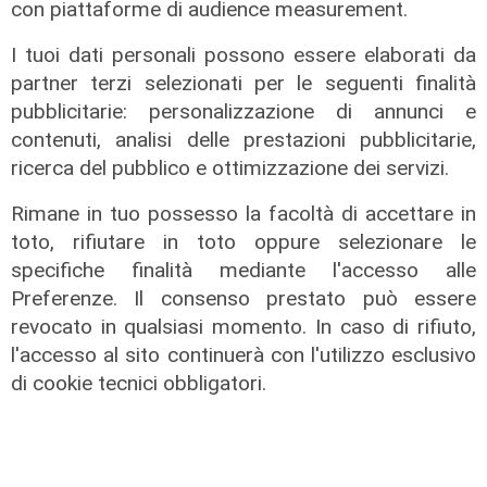
con piattaforme di audience measurement.
53,46% dei liguri
I tuoi dati personali possono essere elaborati da
20/09/2020
di Redazione
partner terzi selezionati per le seguenti finalità
pubblicitarie: personalizzazione di annunci e
contenuti, analisi delle prestazioni pubblicitarie,
ricerca del pubblico e ottimizzazione dei servizi.
Rimane in tuo possesso la facoltà di accettare in
toto, rifiutare in toto oppure selezionare le
specifiche finalità mediante l'accesso alle
Preferenze. Il consenso prestato può essere
revocato in qualsiasi momento. In caso di rifiuto,
l'accesso al sito continuerà con l'utilizzo esclusivo
di cookie tecnici obbligatori.
Fino a lunedì alle 15
Elezioni, urne aperte anche in
Liguria: i numeri e le modalità di