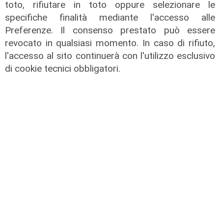
toto, rifiutare in toto oppure selezionare le
specifiche finalità mediante l'accesso alle
L'intervista
Preferenze. Il consenso prestato può essere
Pres. Ceraudo (Medio Ponente):
revocato in qualsiasi momento. In caso di rifiuto,
"Non demonizziamo nessuno, ma
l'accesso al sito continuerà con l'utilizzo esclusivo
tolleranza zero verso chi porta
di cookie tecnici obbligatori.
degrado"
07/08/2026