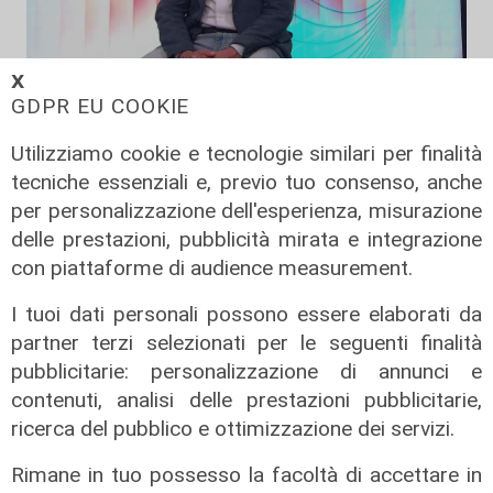
𝗫
L'esclusiva
GDPR EU COOKIE
Vassallo (consigliere delega
Utilizziamo cookie e tecnologie similari per finalità
Vallate) a Telenord: "Riapertura di
tecniche essenziali e, previo tuo consenso, anche
via Lepanto ottima notizia per
ridurre il traffico in Valpolcevera"
per personalizzazione dell'esperienza, misurazione
delle prestazioni, pubblicità mirata e integrazione
07/08/2026
con piattaforme di audience measurement.
I tuoi dati personali possono essere elaborati da
partner terzi selezionati per le seguenti finalità
pubblicitarie: personalizzazione di annunci e
contenuti, analisi delle prestazioni pubblicitarie,
ricerca del pubblico e ottimizzazione dei servizi.
Rimane in tuo possesso la facoltà di accettare in