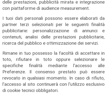
delle prestazioni, pubblicità mirata e integrazione
con piattaforme di audience measurement.
I tuoi dati personali possono essere elaborati da
partner terzi selezionati per le seguenti finalità
pubblicitarie: personalizzazione di annunci e
contenuti, analisi delle prestazioni pubblicitarie,
ricerca del pubblico e ottimizzazione dei servizi.
I consigli dell'esperto
Rimane in tuo possesso la facoltà di accettare in
Creme solari e conservazione dei
toto, rifiutare in toto oppure selezionare le
farmaci in estate: cosa sapere
specifiche finalità mediante l'accesso alle
Preferenze. Il consenso prestato può essere
05/08/2026
di Filippo Serio
revocato in qualsiasi momento. In caso di rifiuto,
l'accesso al sito continuerà con l'utilizzo esclusivo
di cookie tecnici obbligatori.