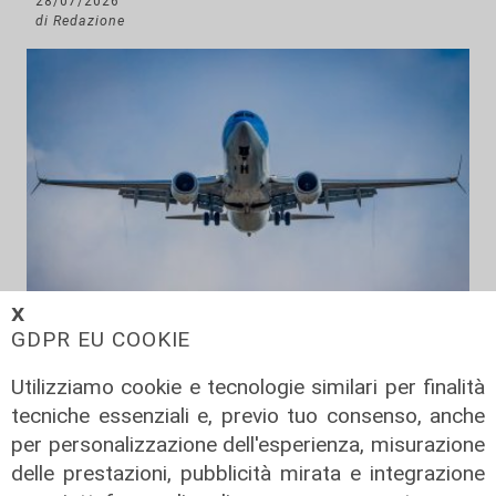
28/07/2026
di Redazione
𝗫
GDPR EU COOKIE
Regole
Utilizziamo cookie e tecnologie similari per finalità
Nuovi diritti per i passeggeri aerei
tecniche essenziali e, previo tuo consenso, anche
nell’Unione europea: più tutele su
per personalizzazione dell'esperienza, misurazione
rimborsi, ritardi, prezzi e assistenza
delle prestazioni, pubblicità mirata e integrazione
15/07/2026