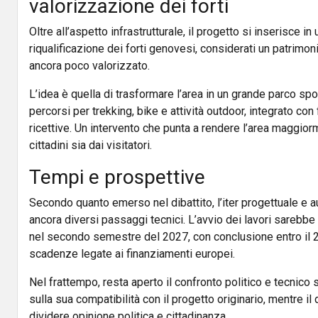
valorizzazione dei forti
Oltre all’aspetto infrastrutturale, il progetto si inserisce i
riqualificazione dei forti genovesi, considerati un patrimo
ancora poco valorizzato.
L’idea è quella di trasformare l’area in un grande parco spor
percorsi per trekking, bike e attività outdoor, integrato con 
ricettive. Un intervento che punta a rendere l’area maggiorm
cittadini sia dai visitatori.
Tempi e prospettive
Secondo quanto emerso nel dibattito, l’iter progettuale e a
ancora diversi passaggi tecnici. L’avvio dei lavori sarebbe
nel secondo semestre del 2027, con conclusione entro il 20
scadenze legate ai finanziamenti europei.
Nel frattempo, resta aperto il confronto politico e tecnico s
sulla sua compatibilità con il progetto originario, mentre il
dividere opinione politica e cittadinanza.