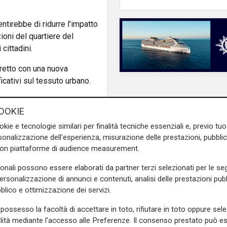
tirebbe di ridurre l’impatto
ioni del quartiere del
 cittadini.
iretto con una nuova
ificativi sul tessuto urbano.
OOKIE
tra le diverse
okie e tecnologie similari per finalità tecniche essenziali e, previo t
onalizzazione dell'esperienza, misurazione delle prestazioni, pubblic
con piattaforme di audience measurement.
 rispettare i vincoli legati
 o il pagamento di penali
sonali possono essere elaborati da partner terzi selezionati per le seg
 circa 20 milioni già impegnati.
personalizzazione di annunci e contenuti, analisi delle prestazioni pubbl
blico e ottimizzazione dei servizi.
o Picciocchi, ex sindaco
possesso la facoltà di accettare in toto, rifiutare in toto oppure sele
tanziale del progetto.
alità mediante l'accesso alle Preferenze. Il consenso prestato può 
re un cambiamento tale da