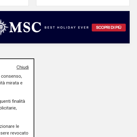
Chiudi
uo consenso,
ità mirata e
uenti finalità
icitarie,
zionare le
essere revocato