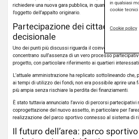
in qualsiasi mo
richiedere una nuova gara pubblica, in quanto altererebbe i
cookie tecnici 
l’oggetto dell’appalto originario.
Partecipazione dei cittadini e pr
Cookie policy
decisionale
Uno dei punti più discussi riguarda il coinvolgimento dei cit
concentrano sull’assenza di un vero processo partecipativo
progetto, con particolare riferimento ai quartieri interessati 
L’attuale amministrazione ha replicato sottolineando che, p
ai tempi di utilizzo dei fondi, non era possibile aprire una
più ampia senza rischiare la perdita dei finanziamenti.
È stato tuttavia annunciato l’avvio di percorsi partecipativi 
coprogettazione del nuovo assetto, in particolare per l’area
realizzazione del parco sportivo connesso al sistema di ris
Il futuro dell’area: parco sportivo