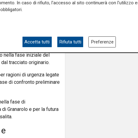
mento. In caso di rifiuto, l'accesso al sito continuerà con l'utilizzo e
n modo significativo
obbligatori.
ocesso
Accetta tutti
Rifiuta tutti
Preferenze
tadini. Le critiche si
 nella fase iniziale del
dal tracciato originario.
er ragioni di urgenza legate
 fase di confronto preliminare
nella fase di
 di Granarolo e per la futura
alita.
 e