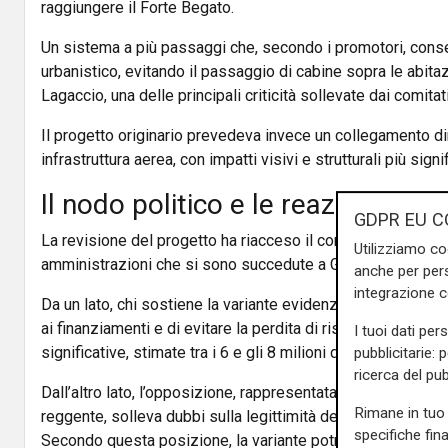
raggiungere il Forte Begato.
Un sistema a più passaggi che, secondo i promotori, consen
urbanistico, evitando il passaggio di cabine sopra le abitaz
Lagaccio, una delle principali criticità sollevate dai comitati
Il progetto originario prevedeva invece un collegamento d
infrastruttura aerea, con impatti visivi e strutturali più sign
Il nodo politico e le reazioni
GDPR EU C
La revisione del progetto ha riacceso il confronto politico 
Utilizziamo co
amministrazioni che si sono succedute a Genova.
anche per pers
integrazione 
Da un lato, chi sostiene la variante evidenzia la necessità di
ai finanziamenti e di evitare la perdita di risorse pubbliche
I tuoi dati per
significative, stimate tra i 6 e gli 8 milioni di euro, oltre ai
pubblicitarie: 
ricerca del pub
Dall’altro lato, l’opposizione, rappresentata anche da Pietr
Rimane in tuo 
reggente, solleva dubbi sulla legittimità della modifica sos
specifiche fin
Secondo questa posizione, la variante potrebbe configura