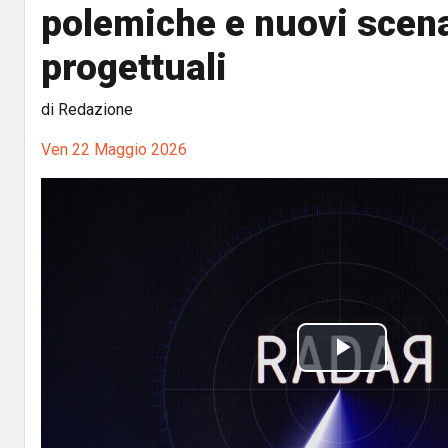
polemiche e nuovi scena
progettuali
di Redazione
Ven 22 Maggio 2026
P
l