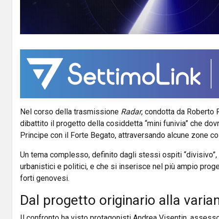
a
y
V
i
d
Nel corso della trasmissione
Radar
, condotta da Roberto R
e
dibattito il progetto della cosiddetta “mini funivia” che dov
o
Principe con il Forte Begato, attraversando alcune zone coll
Un tema complesso, definito dagli stessi ospiti “divisivo”, 
urbanistici e politici, e che si inserisce nel più ampio prog
forti genovesi.
Dal progetto originario alla varia
Il confronto ha visto protagonisti Andrea Visentin, assesso