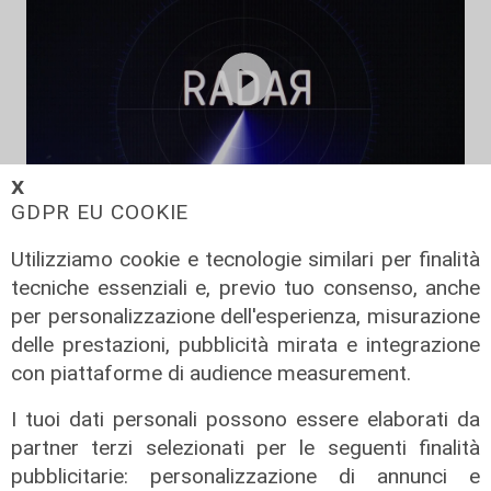
𝗫
GDPR EU COOKIE
L'intervista
Utilizziamo cookie e tecnologie similari per finalità
RADAR 11 Domande all'assessore
regionale Marco Scajola
tecniche essenziali e, previo tuo consenso, anche
per personalizzazione dell'esperienza, misurazione
12/06/2026
di Redazione
delle prestazioni, pubblicità mirata e integrazione
con piattaforme di audience measurement.
I tuoi dati personali possono essere elaborati da
partner terzi selezionati per le seguenti finalità
pubblicitarie: personalizzazione di annunci e