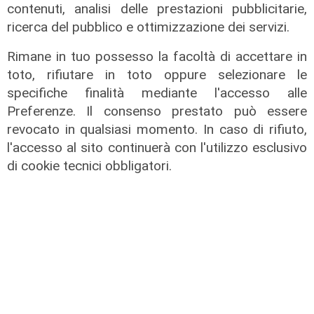
contenuti, analisi delle prestazioni pubblicitarie,
ricerca del pubblico e ottimizzazione dei servizi.
Rimane in tuo possesso la facoltà di accettare in
toto, rifiutare in toto oppure selezionare le
specifiche finalità mediante l'accesso alle
L'intervista
Preferenze. Il consenso prestato può essere
RADAR 11 Domande al vicesindaco
revocato in qualsiasi momento. In caso di rifiuto,
di Genova Alessandro Terrile
l'accesso al sito continuerà con l'utilizzo esclusivo
04/06/2026
di cookie tecnici obbligatori.
di Redazione