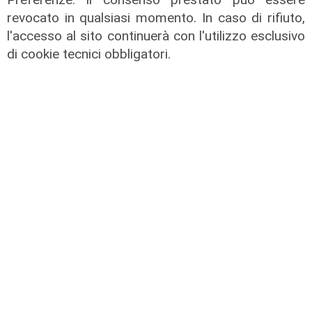
revocato in qualsiasi momento. In caso di rifiuto,
l'accesso al sito continuerà con l'utilizzo esclusivo
di cookie tecnici obbligatori.
IRE, insediato il nuovo Consiglio di
Amministrazione: il presidente è
Giovanni Calisi
06/08/2026
di Redazione