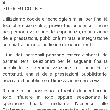
𝗫
GDPR EU COOKIE
Afa
Caldo in Liguria, bollino rosso anche
Utilizziamo cookie e tecnologie similari per finalità
sabato: settimo giorno consecutivo
tecniche essenziali e, previo tuo consenso, anche
06/08/2026
per personalizzazione dell'esperienza, misurazione
di F.S.
delle prestazioni, pubblicità mirata e integrazione
con piattaforme di audience measurement.
I tuoi dati personali possono essere elaborati da
partner terzi selezionati per le seguenti finalità
pubblicitarie: personalizzazione di annunci e
contenuti, analisi delle prestazioni pubblicitarie,
ricerca del pubblico e ottimizzazione dei servizi.
Rimane in tuo possesso la facoltà di accettare in
toto, rifiutare in toto oppure selezionare le
specifiche finalità mediante l'accesso alle
Preferenze. Il consenso prestato può essere