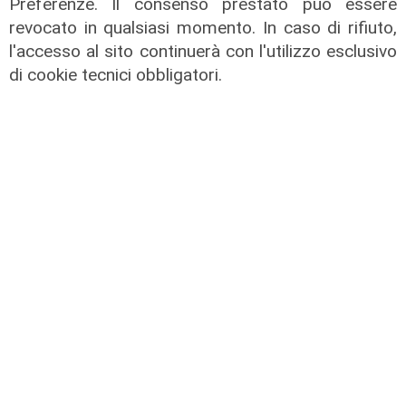
Preferenze. Il consenso prestato può essere
04/08/2026
revocato in qualsiasi momento. In caso di rifiuto,
di Claudio Baffico
l'accesso al sito continuerà con l'utilizzo esclusivo
di cookie tecnici obbligatori.
Verso gli Europei
Euro 2032, ora è ufficiale: fra i 16
stadi candidati c'è anche il 'Ferraris'
di Genova
04/08/2026
di Redazione Sport