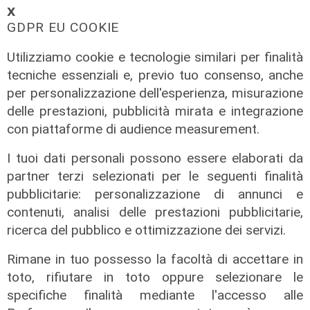
𝗫
GDPR EU COOKIE
Utilizziamo cookie e tecnologie similari per finalità
tecniche essenziali e, previo tuo consenso, anche
per personalizzazione dell'esperienza, misurazione
delle prestazioni, pubblicità mirata e integrazione
con piattaforme di audience measurement.
I tuoi dati personali possono essere elaborati da
partner terzi selezionati per le seguenti finalità
pubblicitarie: personalizzazione di annunci e
contenuti, analisi delle prestazioni pubblicitarie,
ricerca del pubblico e ottimizzazione dei servizi.
La trattativa
Rimane in tuo possesso la facoltà di accettare in
Genoa, affondo per Sow. Il
toto, rifiutare in toto oppure selezionare le
centrocampista svizzero è
specifiche finalità mediante l'accesso alle
vicinissimo