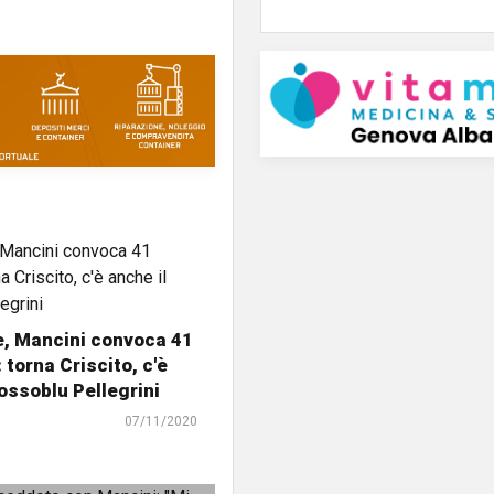
e, Mancini convoca 41
 torna Criscito, c'è
rossoblu Pellegrini
07/11/2020