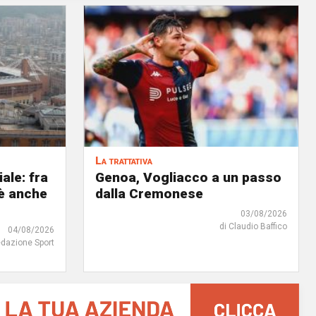
La trattativa
iale: fra
Genoa, Vogliacco a un passo
'è anche
dalla Cremonese
03/08/2026
di Claudio Baffico
04/08/2026
edazione Sport