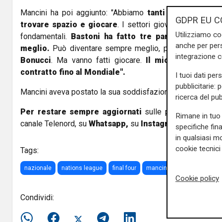
Mancini ha poi aggiunto: "Abbiamo
tanti giovani molt
GDPR EU C
trovare spazio e giocare
. I settori giovanili, sopratt
Utilizziamo co
fondamentali.
Bastoni ha fatto tre partite in dieci
anche per pers
meglio.
Può diventare sempre meglio, può
essere il n
integrazione 
Bonucci
. Ma vanno fatti giocare.
Il mio rinnovo? N
contratto fino al Mondiale".
I tuoi dati per
pubblicitarie: 
Mancini aveva postato la sua soddisfazione anche sulla pr
ricerca del pub
Per restare sempre aggiornati
sulle principali notizi
Rimane in tuo 
canale Telenord, su
Whatsapp,
su
Instagram
,
su
Youtub
specifiche fin
in qualsiasi mo
cookie tecnici 
Tags:
nazionale
nations league
final four
mancini
italia-bosnia
Cookie policy
Condividi: