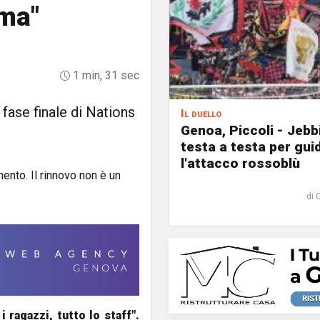
ema"
1 min, 31 sec
 fase finale di Nations
Il duello
Genoa, Piccoli - Jebb
testa a testa per gui
l'attacco rossoblù
di 
 ragazzi, tutto lo staff".