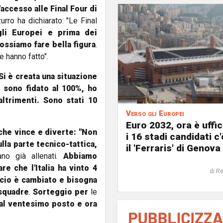
l'accesso alle Final Four di
rro ha dichiarato: "Le Final
gli Europei e prima dei
ossiamo fare bella figura
.
e hanno fatto".
Si è creata una situazione
Mi sono fidato al 100%, ho
ltrimenti. Sono stati 10
Verso gli Europei
Euro 2032, ora è uffic
che vince e diverte: "Non
i 16 stadi candidati c
lla parte tecnico-tattica,
il 'Ferraris' di Genova
no già allenati.
Abbiamo
 che l'Italia ha vinto 4
di R
lcio è cambiato e bisogna
 squadre
.
Sorteggio per
le
al ventesimo posto e ora