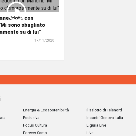
l'aneddoto con
"Mi sono sbagliato
mente su di lui"
17/11/2020
i
Energia & Ecosostenibilità
Il salotto di Telenord
uria
Esclusiva
Incontri Genova Italia
Focus Cultura
Liguria Live
Forever Samp
Live