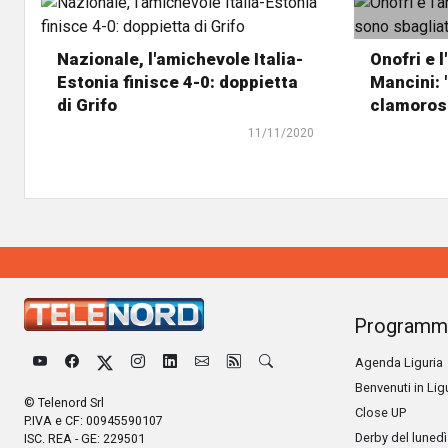
Nazionale, l'amichevole Italia-
Onofri e 
Estonia finisce 4-0: doppietta
Mancini: 
di Grifo
clamorosa
11/11/2020
Programm
Agenda Liguria
Benvenuti in Lig
© Telenord Srl
Close UP
P.IVA e CF: 00945590107
Derby del lunedì
ISC. REA - GE: 229501