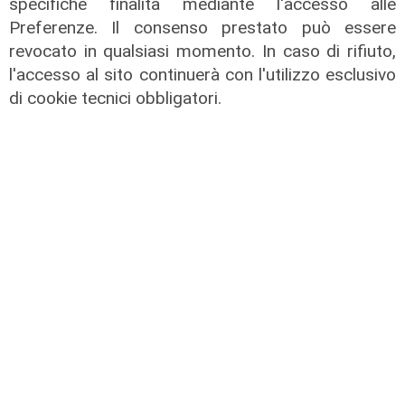
specifiche finalità mediante l'accesso alle
Preferenze. Il consenso prestato può essere
revocato in qualsiasi momento. In caso di rifiuto,
l'accesso al sito continuerà con l'utilizzo esclusivo
di cookie tecnici obbligatori.
il master
Assiterminal e ForMare il primo
Master per manager dei terminal
portuali in Italia
22/04/2026
di Redazione