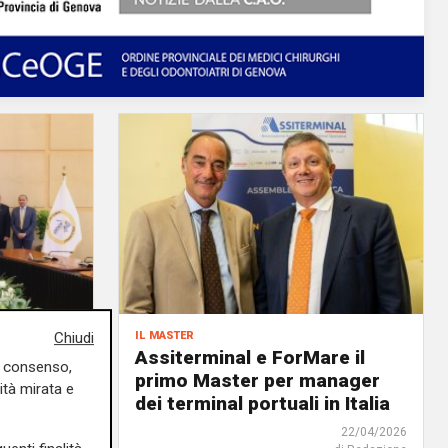
il master
Chiudi
ida di un
Assiterminal e ForMare il
uo consenso,
atti da
primo Master per manager
ità mirata e
dei terminal portuali in Italia
18/06/2026
22/04/2026