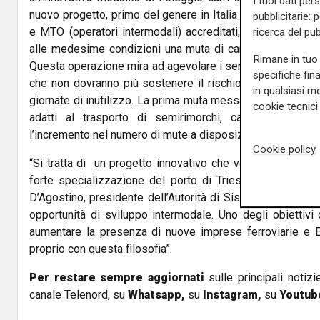
I tuoi dati per
nuovo progetto, primo del genere in Italia in area portuale,
pubblicitarie: 
e MTO (operatori intermodali) accreditati, potranno pren
ricerca del pub
alle medesime condizioni una muta di carri solo per le gio
Rimane in tuo 
Questa operazione mira ad agevolare i servizi ferroviari in 
specifiche fin
che non dovranno più sostenere il rischio di un noleggio 
in qualsiasi mo
giornate di inutilizzo. La prima muta messa a disposizione
cookie tecnici 
adatti al trasporto di semirimorchi, casse mobili e
l’incremento nel numero di mute a disposizione anche con ca
Cookie policy
“Si tratta di un progetto innovativo che vede ulteriormen
forte specializzazione del porto di Trieste sulla comp
D’Agostino, presidente dell’Autorità di Sistema Portuale 
opportunità di sviluppo intermodale. Uno degli obiettivi d
aumentare la presenza di nuove imprese ferroviarie e
proprio con questa filosofia”.
Per restare sempre aggiornati
sulle principali notizi
canale Telenord, su
Whatsapp,
su
Instagram
,
su
Youtub