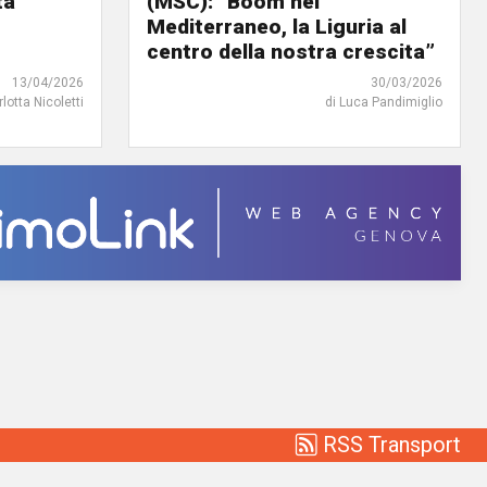
tà
(MSC): “Boom nel
Mediterraneo, la Liguria al
centro della nostra crescita”
13/04/2026
30/03/2026
rlotta Nicoletti
di Luca Pandimiglio
RSS Transport