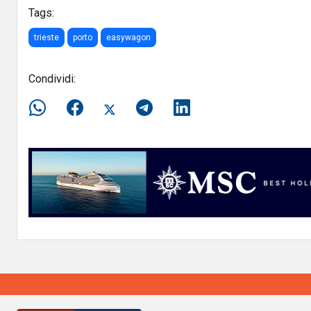
Tags:
trieste
porto
easywagon
Condividi: