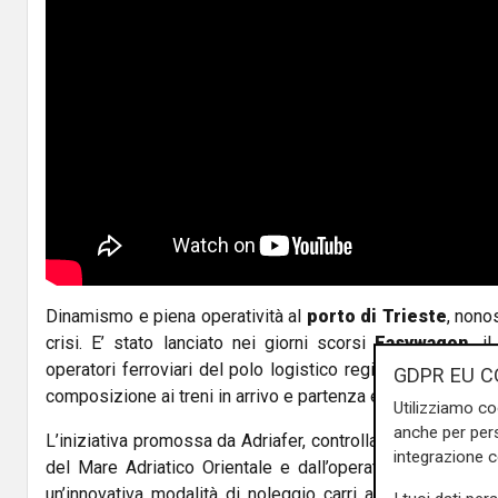
Dinamismo e piena operatività al
porto di Trieste
, nono
crisi. E’ stato lanciato nei giorni scorsi
Easywagon,
il 
operatori ferroviari del polo logistico regionale per sempli
GDPR EU C
composizione ai treni in arrivo e partenza e per la realizza
Utilizziamo co
anche per pers
L’iniziativa promossa da Adriafer, controllata al 100% dall
integrazione 
del Mare Adriatico Orientale e dall’operatore tedesco V
un’innovativa modalità di noleggio carri a giornata e co