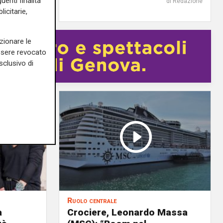
uenti finalità
di Redazione
di Redazione
icitarie,
zionare le
essere revocato
sclusivo di
Ruolo centrale
a
Crociere, Leonardo Massa