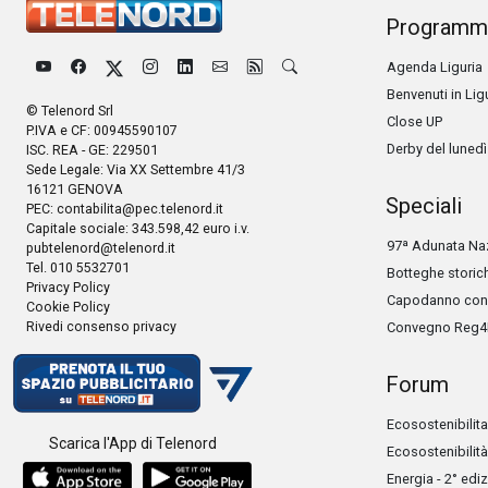
Programm
Agenda Liguria
Benvenuti in Lig
© Telenord Srl
Close UP
P.IVA e CF: 00945590107
Derby del lunedì
ISC. REA - GE: 229501
Sede Legale: Via XX Settembre 41/3
16121 GENOVA
Speciali
PEC:
contabilita@pec.telenord.it
Capitale sociale: 343.598,42 euro i.v.
97ª Adunata Naz
pubtelenord@telenord.it
Tel. 010 5532701
Botteghe storic
Privacy Policy
Capodanno con 
Cookie Policy
Rivedi consenso privacy
Convegno Reg4
Forum
Ecosostenibilita
Scarica l'App di Telenord
Ecosostenibilità
Energia - 2° edi