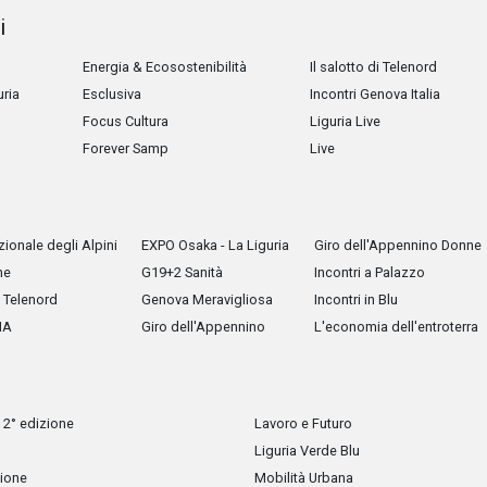
i
Energia & Ecosostenibilità
Il salotto di Telenord
uria
Esclusiva
Incontri Genova Italia
Focus Cultura
Liguria Live
Forever Samp
Live
ionale degli Alpini
EXPO Osaka - La Liguria
Giro dell'Appennino Donne
he
G19+2 Sanità
Incontri a Palazzo
Telenord
Genova Meravigliosa
Incontri in Blu
IA
Giro dell'Appennino
L'economia dell'entroterra
 2° edizione
Lavoro e Futuro
Liguria Verde Blu
zione
Mobilità Urbana