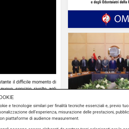
stante il difficile momento di
nuovo servizio rivolto agli
ficare l’utilizzo dei carri in
Il progetto
OOKIE
Egitto, Alstom alla gu
zione di nuovi servizi.
okie e tecnologie similari per finalità tecniche essenziali e, previo t
consorzio firma contr
onalizzazione dell'esperienza, misurazione delle prestazioni, pubblic
’Autorità di Sistema Portuale
690 milioni
con piattaforme di audience measurement.
TG Rail Europe, consiste in
n breve preavviso. Grazie al