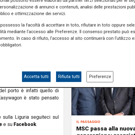
sonali possono essere elaborati da partner terzi selezionati per le seg
 tutte le imprese ferroviarie
personalizzazione di annunci e contenuti, analisi delle prestazioni pubbl
otare in modo trasparente e
blico e ottimizzazione dei servizi.
rnate di effettivo utilizzo.
possesso la facoltà di accettare in toto, rifiutare in toto oppure sele
start-up dal porto di Trieste
alità mediante l'accesso alle Preferenze. Il consenso prestato può 
carri annuale e le eventuali
mento. In caso di rifiuto, l'accesso al sito continuerà con l'utilizzo e
 è composta da carri “twin”,
obbligatori.
 container, ma è previsto
rri di diversa tipologia.
te sostenuta e rafforzata la
onente treni - spiega Zeno
Accetta tutti
Rifiuta tutti
Preferenze
- e che porta a creare nuove
el porto è infatti quello di
 Easywagon è stato pensato
e sulla Liguria seguiteci sul
il passaggio
e
e su
Facebook
.
MSC passa alla nuov