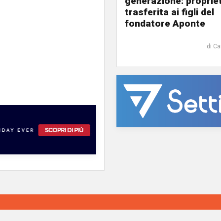
generazione: proprie
trasferita ai figli del
fondatore Aponte
di Ca