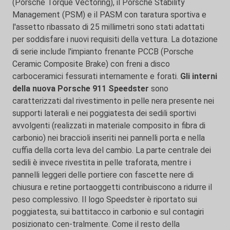
(Porsche Torque Vectoring), il Porsche Stability
Management (PSM) e il PASM con taratura sportiva e
l'assetto ribassato di 25 millimetri sono stati adattati
per soddisfare i nuovi requisiti della vettura. La dotazione
di serie include l'impianto frenante PCCB (Porsche
Ceramic Composite Brake) con freni a disco
carboceramici fessurati internamente e forati.
Gli interni
della nuova Porsche 911 Speedster
sono
caratterizzati dal rivestimento in pelle nera presente nei
supporti laterali e nei poggiatesta dei sedili sportivi
avvolgenti (realizzati in materiale composito in fibra di
carbonio) nei braccioli inseriti nei pannelli porta e nella
cuffia della corta leva del cambio. La parte centrale dei
sedili è invece rivestita in pelle traforata, mentre i
pannelli leggeri delle portiere con fascette nere di
chiusura e retine portaoggetti contribuiscono a ridurre il
peso complessivo. Il logo Speedster è riportato sui
poggiatesta, sui battitacco in carbonio e sul contagiri
posizionato cen-tralmente. Come il resto della