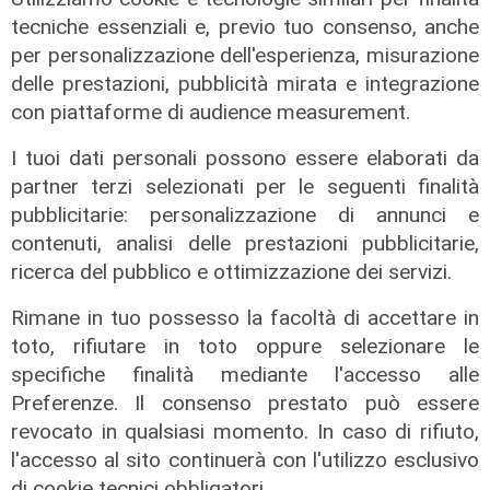
tecniche essenziali e, previo tuo consenso, anche
per personalizzazione dell'esperienza, misurazione
delle prestazioni, pubblicità mirata e integrazione
Il finanziamento
con piattaforme di audience measurement.
Regione: incrementato di un milione
I tuoi dati personali possono essere elaborati da
il bando per l'innovazione
partner terzi selezionati per le seguenti finalità
nell'agricoltura
pubblicitarie: personalizzazione di annunci e
04/08/2026
contenuti, analisi delle prestazioni pubblicitarie,
di Redazione
ricerca del pubblico e ottimizzazione dei servizi.
Rimane in tuo possesso la facoltà di accettare in
toto, rifiutare in toto oppure selezionare le
specifiche finalità mediante l'accesso alle
Preferenze. Il consenso prestato può essere
revocato in qualsiasi momento. In caso di rifiuto,
l'accesso al sito continuerà con l'utilizzo esclusivo
di cookie tecnici obbligatori.