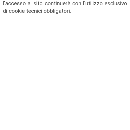
l'accesso al sito continuerà con l'utilizzo esclusivo
"Non demonizziamo nessuno, ma
di cookie tecnici obbligatori.
tolleranza zero verso chi porta
degrado"
07/08/2026
Estate torrida
Caldo atroce, a Genova sarà bollino