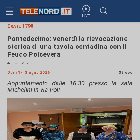
☰
LIVE
Era il 1798
Pontedecimo: venerdì la rievocazione
storica di una tavola contadina con il
Feudo Polcevera
di Gilberto Volpara
Dom 14 Giugno 2026
35 sec
Appuntamento dalle 16.30 presso la sala
Michelini in via Poli