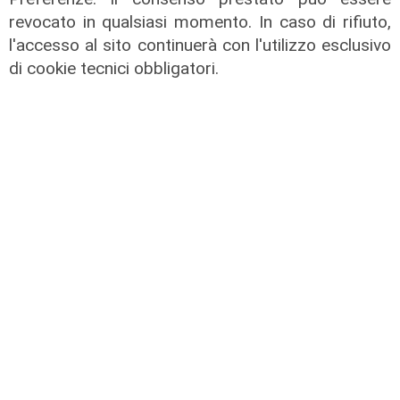
revocato in qualsiasi momento. In caso di rifiuto,
l'accesso al sito continuerà con l'utilizzo esclusivo
di cookie tecnici obbligatori.
L'esclusiva
Vassallo (consigliere delega
Vallate) a Telenord: "Riapertura di
via Lepanto ottima notizia per
ridurre il traffico in Valpolcevera"
07/08/2026