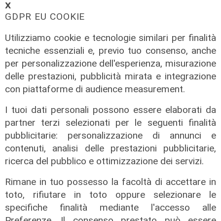
𝗫
GDPR EU COOKIE
Utilizziamo cookie e tecnologie similari per finalità
tecniche essenziali e, previo tuo consenso, anche
per personalizzazione dell'esperienza, misurazione
delle prestazioni, pubblicità mirata e integrazione
con piattaforme di audience measurement.
I tuoi dati personali possono essere elaborati da
partner terzi selezionati per le seguenti finalità
L'approfondimento
pubblicitarie: personalizzazione di annunci e
Parte dal ghetto la reazione contro
contenuti, analisi delle prestazioni pubblicitarie,
degrado e malavita. Tacchini
ricerca del pubblico e ottimizzazione dei servizi.
(Centro Est) a Telenord: "Disagio
sociale avanzato"
Rimane in tuo possesso la facoltà di accettare in
07/08/2026
toto, rifiutare in toto oppure selezionare le
specifiche finalità mediante l'accesso alle
Preferenze. Il consenso prestato può essere