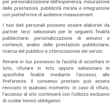
per personalizzazione dell'esperienza, misurazione
L'intervista
delle prestazioni, pubblicità mirata e integrazione
Pres. Ceraudo (Medio Ponente):
con piattaforme di audience measurement.
"Non demonizziamo nessuno, ma
tolleranza zero verso chi porta
I tuoi dati personali possono essere elaborati da
degrado"
partner terzi selezionati per le seguenti finalità
pubblicitarie: personalizzazione di annunci e
07/08/2026
contenuti, analisi delle prestazioni pubblicitarie,
ricerca del pubblico e ottimizzazione dei servizi.
Rimane in tuo possesso la facoltà di accettare in
toto, rifiutare in toto oppure selezionare le
specifiche finalità mediante l'accesso alle
Preferenze. Il consenso prestato può essere
revocato in qualsiasi momento. In caso di rifiuto,
l'accesso al sito continuerà con l'utilizzo esclusivo
di cookie tecnici obbligatori.