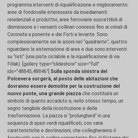
programma interventi di riqualificazione e miglioramento:
aree di fondovalle interessate da insediamenti
residenziali e produttivi, aree ferroviarie suscettibili di
dismissione e i versanti collinari connessi fino ai crinali di
Coronata a ponente e dei Forti a levante. Sono
complessivamente sei le azioni nel “quadrante”, quattro
riguardano la sistemazione di aree e due sono interventi
su “reti” (una pista ciclabile e la riqualificazione di via
Fillak). [gallery type="slideshow" size="full"
ids="48845,48846"]
Sulla sponda sinistra del
Polcevera sorgerà, al posto delle abitazioni che
dovranno essere demolite per la costruzione del
nuovo ponte, una grande piazza
che costituirà un
simbolo di quanto accaduto e, nello stesso tempo, un
segno tangibile della ricostruzione e della
trasformazione. La piazza si “prolungherà” in una
sequenza di spazi verdi riqualificati, con varie
caratteristiche e destinazioni, che collegheranno il
fondovalle con la collina soprastante fino al Sistema dei