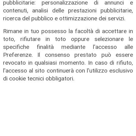
pubblicitarie: personalizzazione di annunci e
contenuti, analisi delle prestazioni pubblicitarie,
ricerca del pubblico e ottimizzazione dei servizi.
Il bilancio
Rimane in tuo possesso la facoltà di accettare in
Shipping: per Fratelli Cosulich 2021
toto, rifiutare in toto oppure selezionare le
con 30 milioni di utile (+96%)
specifiche finalità mediante l'accesso alle
01/08/2022
Preferenze. Il consenso prestato può essere
di Redazione
revocato in qualsiasi momento. In caso di rifiuto,
l'accesso al sito continuerà con l'utilizzo esclusivo
di cookie tecnici obbligatori.