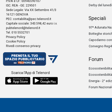
P.IVA e CF: 00945590107
Derby del lunedì
ISC. REA - GE: 229501
Sede Legale: Via XX Settembre 41/3
16121 GENOVA
Speciali
PEC:
contabilita@pec.telenord.it
Capitale sociale: 343.598,42 euro i.v.
97ª Adunata Naz
pubtelenord@telenord.it
Tel. 010 5532701
Botteghe storic
Privacy Policy
Capodanno con 
Cookie Policy
Rivedi consenso privacy
Convegno Reg4
Forum
Ecosostenibilita
Scarica l'App di Telenord
Ecosostenibilità
Energia - 2° edi
Forum Nazionale 