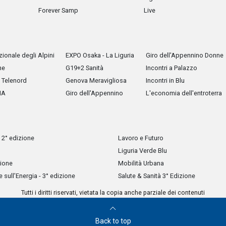
Forever Samp
Live
ionale degli Alpini
EXPO Osaka - La Liguria
Giro dell'Appennino Donne
he
G19+2 Sanità
Incontri a Palazzo
Telenord
Genova Meravigliosa
Incontri in Blu
IA
Giro dell'Appennino
L'economia dell'entroterra
 2° edizione
Lavoro e Futuro
Liguria Verde Blu
zione
Mobilità Urbana
sull’Energia - 3° edizione
Salute & Sanità 3° Edizione
Tutti i diritti riservati, vietata la copia anche parziale dei contenuti
Back to top