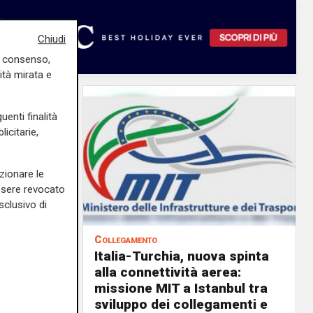
Chiudi
uo consenso,
ità mirata e
uenti finalità
icitarie,
zionare le
essere revocato
sclusivo di
Collegamento
l traffico
Italia-Turchia, nuova spinta
pinta da
alla connettività aerea:
e nuove
missione MIT a Istanbul tra
sviluppo dei collegamenti e