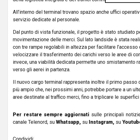
All’interno del terminal trovano spazio anche uffici operativi
servizio dedicate al personale.
Dal punto di vista funzionale, il progetto è stato studiato p
movimentazione delle merci. Sul lato landside è stata real
con tre rampe regolabili in altezza per facilitare l’access
velocizzare il trasferimento dei carichi verso le aree di cont
invece, una viabilità dedicata permette uno smistamento ra
verso gli aerei in partenza.
Il nuovo cargo terminal rappresenta inoltre il primo passo
più ampio che, nei prossimi anni, potrebbe portare a un ul
aree destinate al traffico merci, fino a triplicare le superfic
Per restare sempre aggiornati
sulle principali notizi
canale Telenord, su
Whatsapp,
su
Instagram
,
su
Youtub
Condividi: