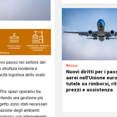
vo passo nel settore del
Regole
a struttura moderna e
Nuovi diritti per i pa
ità logistica dello scalo
aerei nell’Unione eur
tutele su rimborsi, rit
prezzi e assistenza
offre spazi operativi tre
sentendo una gestione più
ogetto sono stati necessari
icazione degli ambienti
nologici, con adeguamenti