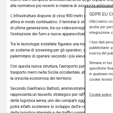
alle normative più recenti in materia di sicurezza antincend
GDPR EU C
L’infrastruttura dispone di circa 900 metri quadrati dedicat
Utilizziamo co
attiva in modo continuativo. Il terminal è stato equipaggia
anche per pers
di ultima generazione, tra cui videosorveglianza avanzata, 
integrazione 
l’estrazione dei fumi e nuove apparecchiature per il control
I tuoi dati per
Tra le tecnologie installate figurano una macchina radiogen
pubblicitarie: 
un sistema di screening per gli operatori, strumenti che p
ricerca del pub
palermitano di operare secondo i più elevati standard inter
Rimane in tuo 
Con questa nuova struttura, l’aeroporto punta a diventare un
specifiche fin
trasporto merci nella Sicilia occidentale, attirando nuovi op
in qualsiasi mo
la crescita economica del territorio.
cookie tecnici 
Secondo
Gianfranco Battisti
, amministratore delegato di
G
rappresenta un tassello strategico per rafforzare il ruolo 
Cookie policy
della logistica aerea, uno dei comparti oggi in maggiore es
potrà infatti sostenere lo sviluppo dell’e-commerce, dell’ag
della logistica integrata e dei traffici commerciali internazio