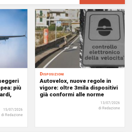
Disposizioni
sseggeri
Autovelox, nuove regole in
opea: più
vigore: oltre 3mila dispositivi
ardi,
già conformi alle norme
13/07/2026
di Redazione
15/07/2026
di Redazione