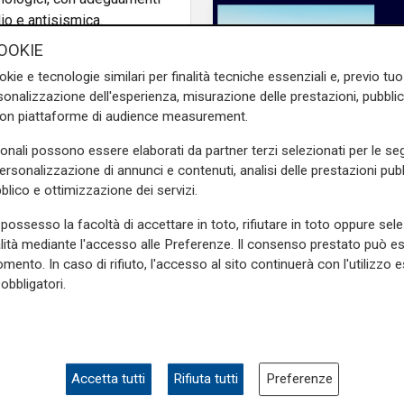
io e antisismica.
OOKIE
i alle operazioni cargo ed è
okie e tecnologie similari per finalità tecniche essenziali e, previo t
to con sistemi di sicurezza
onalizzazione dell'esperienza, misurazione delle prestazioni, pubblic
impianti per il rilevamento e
con piattaforme di audience measurement.
lo delle merci.
sonali possono essere elaborati da partner terzi selezionati per le seg
a dedicata ai carichi cargo e
personalizzazione di annunci e contenuti, analisi delle prestazioni pubbl
ermettono allo scalo
blico e ottimizzazione dei servizi.
nazionali del settore.
possesso la facoltà di accettare in toto, rifiutare in toto oppure sele
 punto di riferimento per il
alità mediante l'accesso alle Preferenze. Il consenso prestato può 
eratori logistici e favorendo
mento. In caso di rifiuto, l'accesso al sito continuerà con l'utilizzo e
obbligatori.
Futuro
esap
, il nuovo terminal
Airbus: entro il 2045 i
dell’aeroporto nel mercato
aereo raddoppierà, s
pansione. L’infrastruttura
crescita economica 
Accetta tutti
Rifiuta tutti
Preferenze
roalimentare di qualità,
rotte
nali.