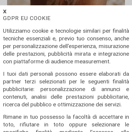
𝗫
GDPR EU COOKIE
I consigli dell'esperto
Utilizziamo cookie e tecnologie similari per finalità
tecniche essenziali e, previo tuo consenso, anche
Creme solari e conservazione dei
per personalizzazione dell'esperienza, misurazione
farmaci in estate: cosa sapere
delle prestazioni, pubblicità mirata e integrazione
05/08/2026
con piattaforme di audience measurement.
di Filippo Serio
I tuoi dati personali possono essere elaborati da
partner terzi selezionati per le seguenti finalità
pubblicitarie: personalizzazione di annunci e
contenuti, analisi delle prestazioni pubblicitarie,
ricerca del pubblico e ottimizzazione dei servizi.
Rimane in tuo possesso la facoltà di accettare in
toto, rifiutare in toto oppure selezionare le