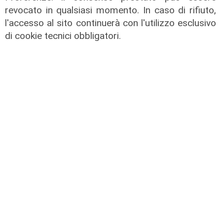
revocato in qualsiasi momento. In caso di rifiuto,
l'accesso al sito continuerà con l'utilizzo esclusivo
di cookie tecnici obbligatori.
il master
Assiterminal e ForMare il primo
Master per manager dei terminal