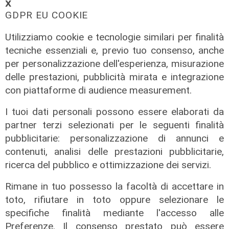
𝗫
GDPR EU COOKIE
Utilizziamo cookie e tecnologie similari per finalità
tecniche essenziali e, previo tuo consenso, anche
per personalizzazione dell'esperienza, misurazione
delle prestazioni, pubblicità mirata e integrazione
con piattaforme di audience measurement.
Il progetto
I tuoi dati personali possono essere elaborati da
Egitto, Alstom alla guida di un
partner terzi selezionati per le seguenti finalità
consorzio firma contratti da 690
pubblicitarie: personalizzazione di annunci e
milioni
contenuti, analisi delle prestazioni pubblicitarie,
18/06/2026
ricerca del pubblico e ottimizzazione dei servizi.
di Redazione
Rimane in tuo possesso la facoltà di accettare in
toto, rifiutare in toto oppure selezionare le
specifiche finalità mediante l'accesso alle
Preferenze. Il consenso prestato può essere