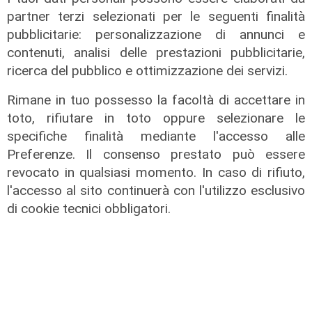
di Redazione
partner terzi selezionati per le seguenti finalità
pubblicitarie: personalizzazione di annunci e
contenuti, analisi delle prestazioni pubblicitarie,
ricerca del pubblico e ottimizzazione dei servizi.
Rimane in tuo possesso la facoltà di accettare in
toto, rifiutare in toto oppure selezionare le
specifiche finalità mediante l'accesso alle
Preferenze. Il consenso prestato può essere
revocato in qualsiasi momento. In caso di rifiuto,
l'accesso al sito continuerà con l'utilizzo esclusivo
Il rapporto
di cookie tecnici obbligatori.
Scajola: "Io e Bucci? Al governatore
ho promesso che gli sarei stato
sempre vicino. Con il mio consiglio"
09/08/2026
di Redazione