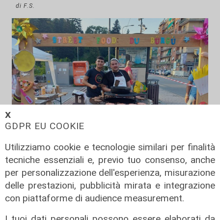
di F.S.
𝗫
GDPR EU COOKIE
Utilizziamo cookie e tecnologie similari per finalità
tecniche essenziali e, previo tuo consenso, anche
per personalizzazione dell'esperienza, misurazione
A Ronco Scrivia
delle prestazioni, pubblicità mirata e integrazione
Borgo Fornari: la tradizione della
con piattaforme di audience measurement.
festa patronale, tre giorni di eventi
I tuoi dati personali possono essere elaborati da
09/08/2026