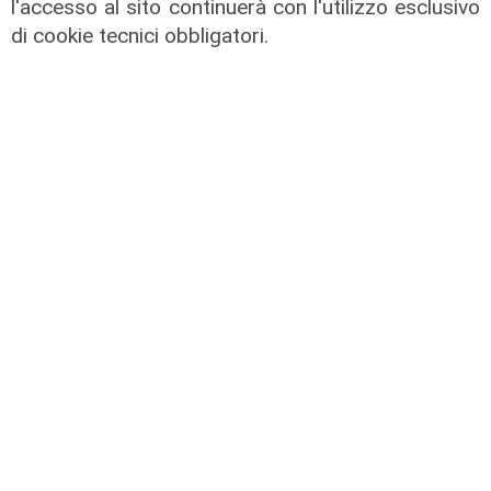
l'accesso al sito continuerà con l'utilizzo esclusivo
di cookie tecnici obbligatori.
Assegnazione
Tunnel subportuale, a Webuild il
maxi appalto da 803 milioni. Bucci:
"Passo che Genova attendeva da
decenni"
31/07/2026
di R.P.