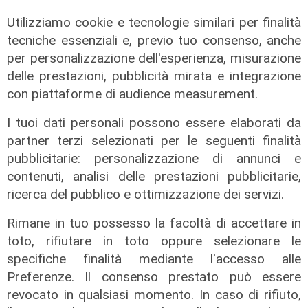
Utilizziamo cookie e tecnologie similari per finalità
tecniche essenziali e, previo tuo consenso, anche
per personalizzazione dell'esperienza, misurazione
Numeri
delle prestazioni, pubblicità mirata e integrazione
Erg cresce nel primo semestre:
con piattaforme di audience measurement.
ricavi a 409 milioni e margine
operativo lordo in aumento del 9%
I tuoi dati personali possono essere elaborati da
partner terzi selezionati per le seguenti finalità
31/07/2026
di R. Eco.
pubblicitarie: personalizzazione di annunci e
contenuti, analisi delle prestazioni pubblicitarie,
ricerca del pubblico e ottimizzazione dei servizi.
Rimane in tuo possesso la facoltà di accettare in
toto, rifiutare in toto oppure selezionare le
specifiche finalità mediante l'accesso alle
Preferenze. Il consenso prestato può essere
revocato in qualsiasi momento. In caso di rifiuto,