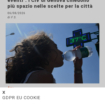
eventi": i CIV di Genova chiedono
più spazio nelle scelte per la città
06/08/2026
di F.S.
Afa
𝗫
Caldo in Liguria, bollino rosso anche
GDPR EU COOKIE
sabato: settimo giorno consecutivo