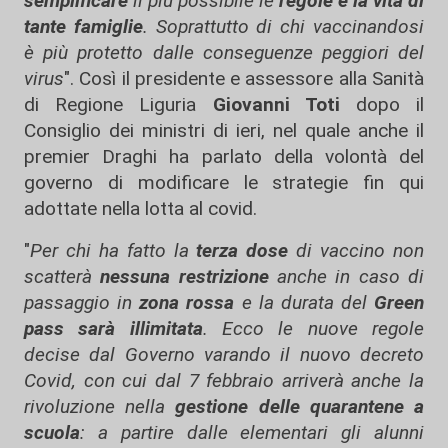
semplificare
il più possibile le
regole e la vita di
tante famiglie
. Soprattutto di chi vaccinandosi
è più protetto dalle conseguenze peggiori del
virus
". Così il presidente e assessore alla Sanità
di Regione Liguria
Giovanni Toti
dopo il
Consiglio dei ministri di ieri, nel quale anche il
premier Draghi ha parlato della volontà del
governo di modificare le strategie fin qui
adottate nella lotta al covid.
"
Per chi ha fatto la
terza dose
di vaccino non
scatterà
nessuna restrizione
anche in caso di
passaggio in
zona rossa
e la durata del
Green
pass sarà illimitata
. Ecco le nuove regole
decise dal Governo varando il nuovo decreto
Covid, con cui dal 7 febbraio arriverà anche la
rivoluzione nella
gestione delle quarantene a
scuola
: a partire dalle elementari gli alunni