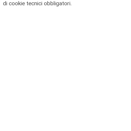
di cookie tecnici obbligatori.
IRE, insediato il nuovo Consiglio di
Amministrazione: il presidente è
Giovanni Calisi
06/08/2026
di Redazione
Le novità
Ass. Viscogliosi a Telenord: "A
Puntavagno un'area cani al posto di