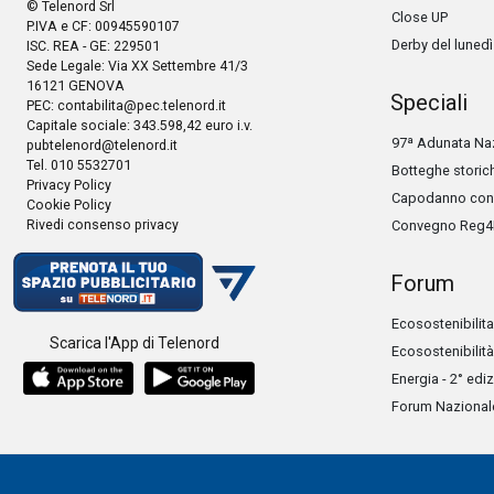
© Telenord Srl
Close UP
P.IVA e CF: 00945590107
Derby del lunedì
ISC. REA - GE: 229501
Sede Legale: Via XX Settembre 41/3
16121 GENOVA
Speciali
PEC:
contabilita@pec.telenord.it
Capitale sociale: 343.598,42 euro i.v.
97ª Adunata Naz
pubtelenord@telenord.it
Tel. 010 5532701
Botteghe storic
Privacy Policy
Capodanno con 
Cookie Policy
Rivedi consenso privacy
Convegno Reg4
Forum
Ecosostenibilita
Scarica l'App di Telenord
Ecosostenibilità
Energia - 2° edi
Forum Nazionale 