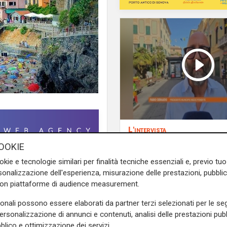
L'intervista
Pres. Ceraudo (Medi
OOKIE
Ponente): "Non
okie e tecnologie similari per finalità tecniche essenziali e, previo t
demonizziamo nessu
onalizzazione dell'esperienza, misurazione delle prestazioni, pubblic
n ancora maggiorenne sulla
tolleranza zero verso
con piattaforme di audience measurement.
rabinieri hanno indagato con
porta degrado"
del Comune, sono riusciti a
sonali possono essere elaborati da partner terzi selezionati per le seg
personalizzazione di annunci e contenuti, analisi delle prestazioni pubbl
blico e ottimizzazione dei servizi.