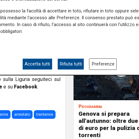
n provincia di Varese
. Nei
ia cautelare in carcere con
possesso la facoltà di accettare in toto, rifiutare in toto oppure sele
la notte dell'1 agosto.
Il
alità mediante l'accesso alle Preferenze. Il consenso prestato può 
mento. In caso di rifiuto, l'accesso al sito continuerà con l'utilizzo e
irlo in spiaggia ha abusato
obbligatori.
 e a denunciare l'episodio ai
 gli eventi di quella sera e
 raccolti contro lo straniero
Accetta tutti
Rifiuta tutti
Preferenze
e sulla Liguria seguiteci sul
e
e su
Facebook
.
Programma
Genova si prepara
enne
arrestato
trentenne
all'autunno: oltre due
di euro per la pulizia d
torrenti