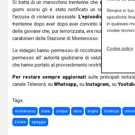
Si tratta di un marocchino trentenne che
vive e lavora i
giorni scorsi gli è stato notificato un ordine di custod
Rimane in tuo 
l'accusa di violenza sessuale.
L'episodio era avvenuto 
specifiche fin
in qualsiasi mo
trentenne dopo aver dopo aver convinto la ragazza a segu
cookie tecnici 
della giovane che, pur terrorizzata, era riuscita a scappare
carabinieri della Stazione di Monterosso.
Cookie policy
Le indagini hanno permesso di ricostruire minuziosamente
permesso all' autorità giudiziaria di valutare gli elementi
che hanno portato al provvedimento restrittivo.
Per restare sempre aggiornati
sulle principali notizi
canale Telenord, su
Whatsapp,
su
Instagram
,
su
Youtub
Tags:
monterosso
mare
cinque
terre
stupro
Violenza
minor
Estate
spiaggia