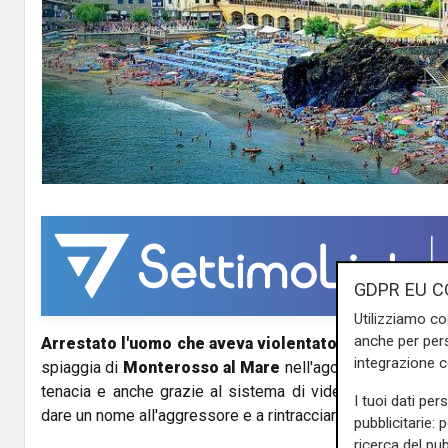
GDPR EU C
Utilizziamo co
anche per pers
Arrestato l'uomo che aveva violentato una ragazza
no
integrazione 
spiaggia di
Monterosso al Mare
nell'agosto scorso. I ca
tenacia e anche grazie al sistema di videosorveglianza 
I tuoi dati per
dare un nome all'aggressore e a rintracciarlo.
pubblicitarie: 
ricerca del pub