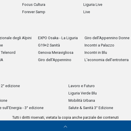
Focus Cultura
Liguria Live
Forever Samp
Live
ionale degli Alpini
EXPO Osaka - La Liguria
Giro dell'Appennino Donne
he
G19+2 Sanità
Incontri a Palazzo
Telenord
Genova Meravigliosa
Incontri in Blu
IA
Giro dell'Appennino
L'economia dell'entroterra
 2° edizione
Lavoro e Futuro
Liguria Verde Blu
zione
Mobilità Urbana
sull’Energia - 3° edizione
Salute & Sanità 3° Edizione
Tutti i diritti riservati, vietata la copia anche parziale dei contenuti