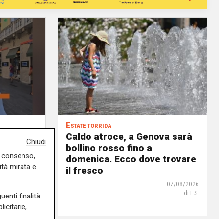
Estate torrida
o
Caldo atroce, a Genova sarà
Chiudi
bollino rosso fino a
uo consenso,
no, ma
domenica. Ecco dove trovare
ità mirata e
 chi
il fresco
07/08/2026
di F.S.
uenti finalità
07/08/2026
icitarie,