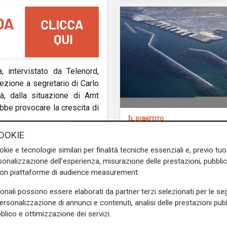
 intervistato da Telenord,
lezione a segretario di Carlo
tà, dalla situazione di Amt
bbe provocare la crescita di
Il dibattito
Nuova diga, Orlando (
OOKIE
e sulla Liguria seguiteci sul
cittadini meritano
okie e tecnologie similari per finalità tecniche essenziali e, previo t
e
e su
Facebook
.
informazioni traspare
onalizzazione dell'esperienza, misurazione delle prestazioni, pubblic
rispetto della legalità
con piattaforme di audience measurement.
sonali possono essere elaborati da partner terzi selezionati per le seg
personalizzazione di annunci e contenuti, analisi delle prestazioni pubbl
blico e ottimizzazione dei servizi.