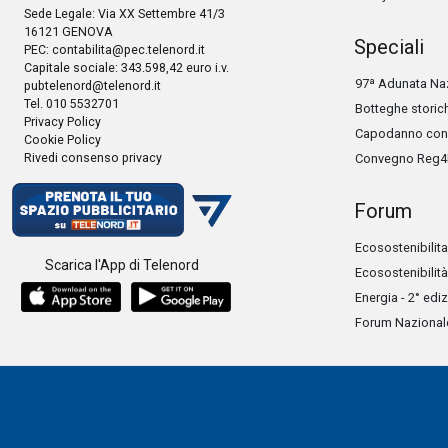
Sede Legale: Via XX Settembre 41/3
16121 GENOVA
Speciali
PEC:
contabilita@pec.telenord.it
Capitale sociale: 343.598,42 euro i.v.
97ª Adunata Naz
pubtelenord@telenord.it
Tel. 010 5532701
Botteghe storic
Privacy Policy
Capodanno con 
Cookie Policy
Rivedi consenso privacy
Convegno Reg4
Forum
Ecosostenibilita
Scarica l'App di Telenord
Ecosostenibilità
Energia - 2° edi
Forum Nazionale 