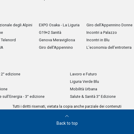
ionale degli Alpini
EXPO Osaka - La Liguria
Giro dell'Appennino Donne
he
G19+2 Sanità
Incontri a Palazzo
Telenord
Genova Meravigliosa
Incontri in Blu
IA
Giro dell'Appennino
L'economia dell'entroterra
 2° edizione
Lavoro e Futuro
Liguria Verde Blu
zione
Mobilità Urbana
sull’Energia - 3° edizione
Salute & Sanità 3° Edizione
Tutti i diritti riservati, vietata la copia anche parziale dei contenuti
Back to top