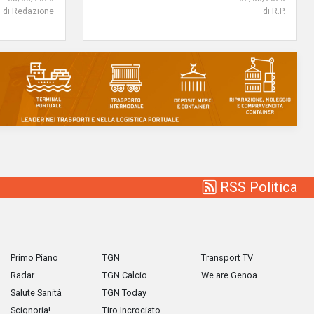
di Redazione
di R.P.
RSS Politica
Primo Piano
TGN
Transport TV
Radar
TGN Calcio
We are Genoa
Salute Sanità
TGN Today
Scignoria!
Tiro Incrociato