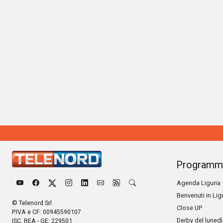
Programm
Agenda Liguria
Benvenuti in Lig
© Telenord Srl
Close UP
P.IVA e CF: 00945590107
Derby del lunedì
ISC. REA - GE: 229501