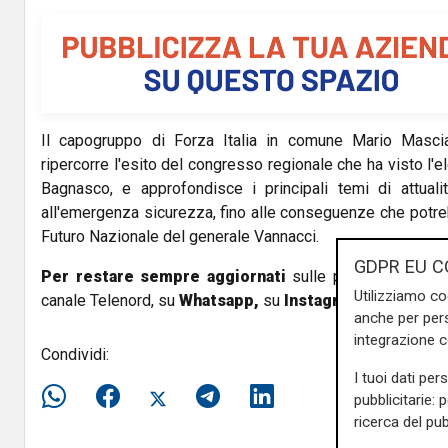
V
i
d
Il capogruppo di Forza Italia in comune Mario Mascia,
e
ripercorre l'esito del congresso regionale che ha visto l'e
o
Bagnasco, e approfondisce i principali temi di attuali
all'emergenza sicurezza, fino alle conseguenze che potre
Futuro Nazionale del generale Vannacci.
GDPR EU C
Per restare sempre aggiornati
sulle principali notizi
Utilizziamo co
canale Telenord, su
Whatsapp,
su
Instagram
,
su
Youtub
anche per pers
integrazione 
Condividi:
I tuoi dati per
pubblicitarie: 
ricerca del pub