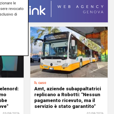
zionare le
essere revocato
sclusivo di
Il caso
elenord:
Amt, aziende subappaltatrici
amo
replicano a Robotti: "Nessun
bbe
pagamento ricevuto, ma il
ove"
servizio è stato garantito"
03/08/2026
02/08/2026