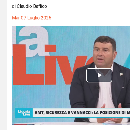
di Claudio Baffico
Mar 07 Luglio 2026
P
l
a
y