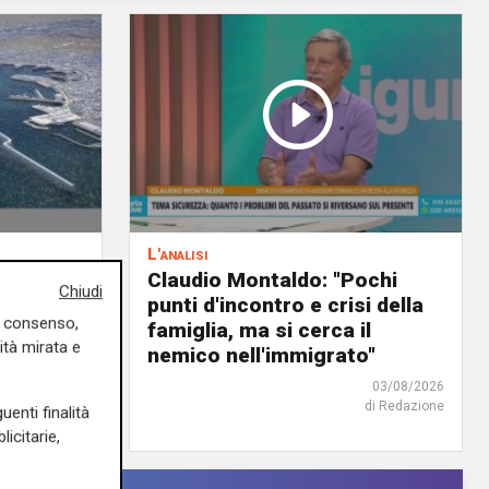
L'analisi
PD): "I
Claudio Montaldo: "Pochi
Chiudi
punti d'incontro e crisi della
uo consenso,
nti e
famiglia, ma si cerca il
ità mirata e
"
nemico nell'immigrato"
04/08/2026
03/08/2026
di Redazione
di Redazione
uenti finalità
icitarie,