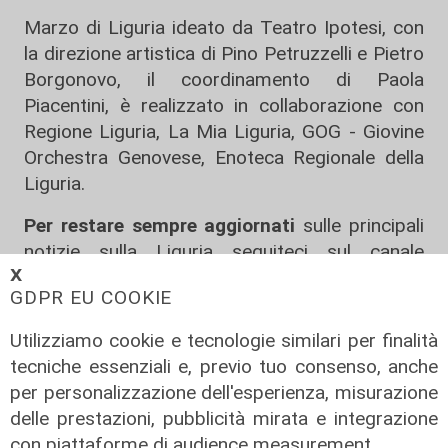
Marzo di Liguria ideato da Teatro Ipotesi, con
la direzione artistica di Pino Petruzzelli e Pietro
Borgonovo, il coordinamento di Paola
Piacentini, è realizzato in collaborazione con
Regione Liguria, La Mia Liguria, GOG - Giovine
Orchestra Genovese, Enoteca Regionale della
Liguria.
Per restare sempre aggiornati
sulle principali
notizie sulla Liguria seguiteci sul canale
Telenord, su
Whatsapp,
su
Instagram
,
su
𝗫
GDPR EU COOKIE
Youtube
e su
Facebook
.
Utilizziamo cookie e tecnologie similari per finalità
Tags:
tecniche essenziali e, previo tuo consenso, anche
Petruzzelli
regione
vita
arte
musica
per personalizzazione dell'esperienza, misurazione
teatro
delle prestazioni, pubblicità mirata e integrazione
Condividi:
con piattaforme di audience measurement.