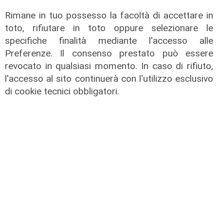
trasparenti e rispetto della legalità"
Rimane in tuo possesso la facoltà di accettare in
04/08/2026
toto, rifiutare in toto oppure selezionare le
di Redazione
specifiche finalità mediante l'accesso alle
Preferenze. Il consenso prestato può essere
revocato in qualsiasi momento. In caso di rifiuto,
l'accesso al sito continuerà con l'utilizzo esclusivo
di cookie tecnici obbligatori.
L'analisi
Claudio Montaldo: "Pochi punti
d'incontro e crisi della famiglia, ma
si cerca il nemico nell'immigrato"