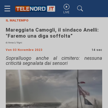
☰
LIVE
il maltempo
Mareggiata Camogli, il sindaco Anelli:
"Faremo una diga soffolta”
di Anna Li Vigni
Ven 03 Novembre 2023
14 sec
Sopralluogo anche al cimitero: nessuna
criticità segnalata dai sensori