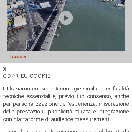
I lavori
Sestri Ponente, completata la
𝗫
nuova banchina di allestimento
GDPR EU COOKIE
nelle aree industriali portuali
Utilizziamo cookie e tecnologie similari per finalità
17/07/2026
di Redazione
tecniche essenziali e, previo tuo consenso, anche
per personalizzazione dell'esperienza, misurazione
delle prestazioni, pubblicità mirata e integrazione
con piattaforme di audience measurement.
I tuoi dati personali possono essere elaborati da