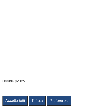
© Telenord Srl
P.IVA e CF: 00945590107 - ISC. REA - GE: 229501
Sede Legale: Via XX Settembre 41/3, 16121 GENOVA
PEC: contabilita@pec.telenord.it
Capitale sociale: 343.598,42 euro i.v.
Tutti i diritti riservati, vietata la copia anche parziale
dei contenuti
pubtelenord@telenord.it
Tel. 010 55 32 701
Informativa della privacy
|
Gestisci consenso
Cookie policy
Accetta tutti
Rifiuta
Preferenze