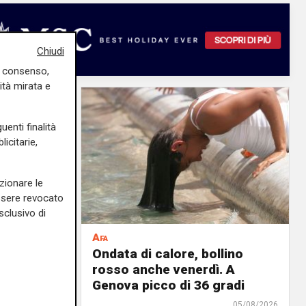
Chiudi
uo consenso,
ità mirata e
uenti finalità
icitarie,
zionare le
essere revocato
sclusivo di
Afa
935 casi
Ondata di calore, bollino
a
rosso anche venerdì. A
or
Genova picco di 36 gradi
 più
05/08/2026