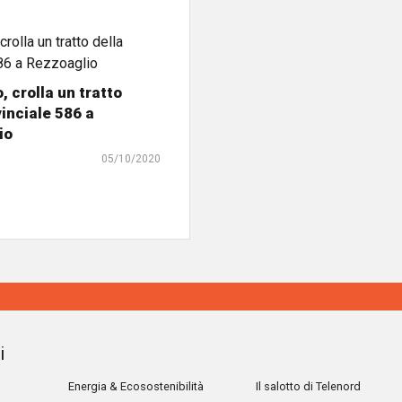
 crolla un tratto
vinciale 586 a
io
05/10/2020
i
Energia & Ecosostenibilità
Il salotto di Telenord