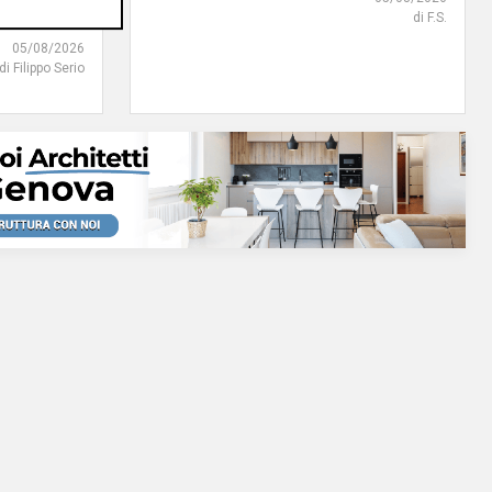
di F.S.
05/08/2026
di Filippo Serio