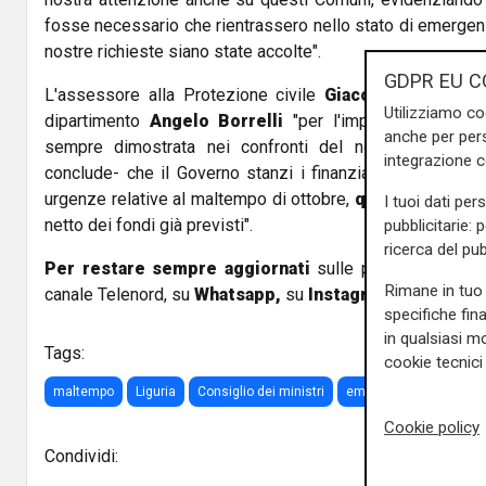
fosse necessario che rientrassero nello stato di emergen
nostre richieste siano state accolte".
GDPR EU C
L'assessore alla Protezione civile
Giacomo Giamped
Utilizziamo co
dipartimento
Angelo Borrelli
"per l'impegno, l'attenz
anche per pers
sempre dimostrata nei confronti del nostro territorio
integrazione 
conclude- che il Governo stanzi i finanziamenti necessa
urgenze relative al maltempo di ottobre,
quantificate in 
I tuoi dati per
netto dei fondi già previsti".
pubblicitarie: 
ricerca del pub
Per restare sempre aggiornati
sulle principali notizi
Rimane in tuo 
canale Telenord, su
Whatsapp,
su
Instagram
,
su
Youtub
specifiche fin
in qualsiasi mo
Tags:
cookie tecnici 
maltempo
Liguria
Consiglio dei ministri
emergenza
toti
G
Cookie policy
Condividi: