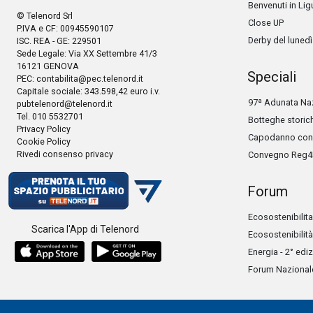
Benvenuti in Lig
© Telenord Srl
Close UP
P.IVA e CF: 00945590107
Derby del lunedì
ISC. REA - GE: 229501
Sede Legale: Via XX Settembre 41/3
16121 GENOVA
Speciali
PEC:
contabilita@pec.telenord.it
Capitale sociale: 343.598,42 euro i.v.
97ª Adunata Naz
pubtelenord@telenord.it
Tel. 010 5532701
Botteghe storic
Privacy Policy
Capodanno con 
Cookie Policy
Rivedi consenso privacy
Convegno Reg4
Forum
Ecosostenibilita
Scarica l'App di Telenord
Ecosostenibilità
Energia - 2° edi
Forum Nazionale 