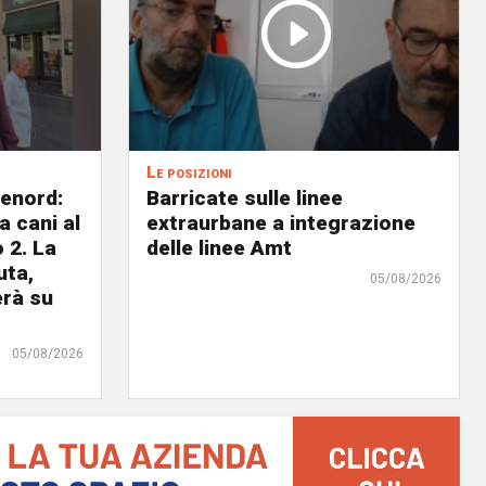
Le posizioni
lenord:
Barricate sulle linee
 cani al
extraurbane a integrazione
 2. La
delle linee Amt
uta,
05/08/2026
erà su
05/08/2026