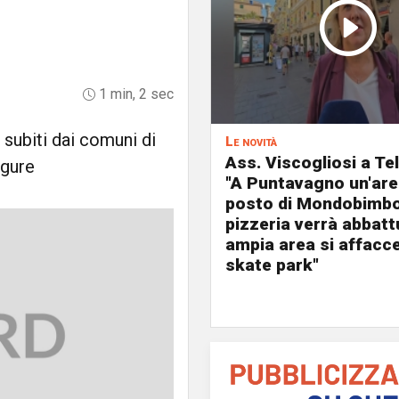
1 min, 2 sec
i subiti dai comuni di
Le novità
Ass. Viscogliosi a Te
igure
"A Puntavagno un'area
posto di Mondobimbo
pizzeria verrà abbatt
ampia area si affacc
skate park"