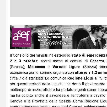
Il Consiglio dei ministri ha esteso lo s
tato di emergenza
2 e 3 ottobre
scorsi anche ai comuni di
Casarza 
(Savona),
Maissana
e
Varese Ligure
(Spezia) incre
economica per le somme urgenze con
ulteriori 1,2 mili
circa 7 già stanziati. Lo comunica
Regione Liguria.
"Si t
per questi territori della Liguria - ha detto il governatore
maltempo di inizio ottobre ha portato ingenti danni sopra
ma ha colpito anche il savonese e l'entroterra a cavallo t
Genova e la Provincia della Spezia. Come Regione Ligu
nostra attenzione anche su questi Comuni, evidenziando