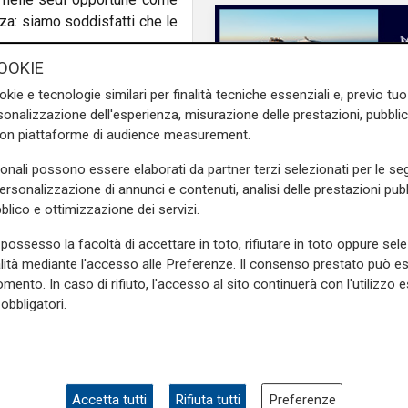
za: siamo soddisfatti che le
OOKIE
rone
ha ringraziato il Capo
okie e tecnologie similari per finalità tecniche essenziali e, previo t
ione e la collaborazione da
onalizzazione dell'esperienza, misurazione delle prestazioni, pubblic
. Attendiamo con fiducia -
con piattaforme di audience measurement.
ri a coprire tutte le somme
50 milioni di euro totali
al
sonali possono essere elaborati da partner terzi selezionati per le seg
personalizzazione di annunci e contenuti, analisi delle prestazioni pubbl
blico e ottimizzazione dei servizi.
e sulla Liguria seguiteci sul
possesso la facoltà di accettare in toto, rifiutare in toto oppure sele
e
e su
Facebook
.
alità mediante l'accesso alle Preferenze. Il consenso prestato può 
mento. In caso di rifiuto, l'accesso al sito continuerà con l'utilizzo e
obbligatori.
Pericolo digitale
iampedrone
alluvione
Truffe informatiche, 
in Liguria nel 2025: d
settembre ecco i tut
digitali al servizio dei
Accetta tutti
Rifiuta tutti
Preferenze