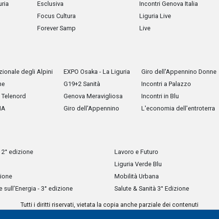
uria
Esclusiva
Incontri Genova Italia
Focus Cultura
Liguria Live
Forever Samp
Live
ionale degli Alpini
EXPO Osaka - La Liguria
Giro dell'Appennino Donne
he
G19+2 Sanità
Incontri a Palazzo
Telenord
Genova Meravigliosa
Incontri in Blu
IA
Giro dell'Appennino
L'economia dell'entroterra
 2° edizione
Lavoro e Futuro
Liguria Verde Blu
zione
Mobilità Urbana
sull’Energia - 3° edizione
Salute & Sanità 3° Edizione
Tutti i diritti riservati, vietata la copia anche parziale dei contenuti