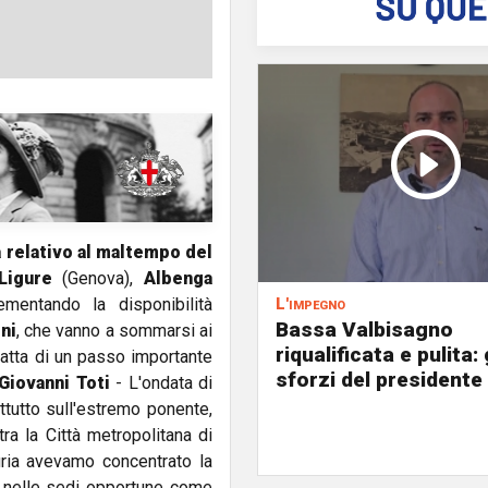
 relativo al maltempo del
Ligure
(Genova),
Albenga
L'impegno
mentando la disponibilità
Bassa Valbisagno
oni
, che vanno a sommarsi ai
riqualificata e pulita: 
ratta di un passo importante
sforzi del presidente 
Giovanni Toti
- L'ondata di
ttutto sull'estremo ponente,
ra la Città metropolitana di
ria avevamo concentrato la
 nelle sedi opportune come