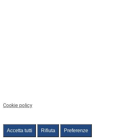
© Telenord Srl
P.IVA e CF: 00945590107 - ISC. REA - GE: 229501
Sede Legale: Via XX Settembre 41/3, 16121 GENOVA
PEC: contabilita@pec.telenord.it
Capitale sociale: 343.598,42 euro i.v.
Tutti i diritti riservati, vietata la copia anche parziale
dei contenuti
pubtelenord@telenord.it
Tel. 010 55 32 701
Informativa della privacy
|
Gestisci consenso
Cookie policy
Accetta tutti
Rifiuta
Preferenze