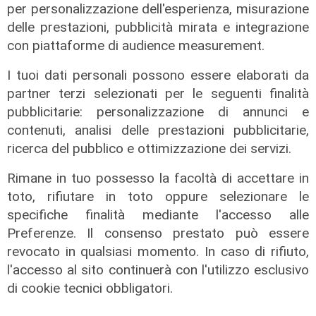
per personalizzazione dell'esperienza, misurazione
delle prestazioni, pubblicità mirata e integrazione
con piattaforme di audience measurement.
I tuoi dati personali possono essere elaborati da
partner terzi selezionati per le seguenti finalità
pubblicitarie: personalizzazione di annunci e
contenuti, analisi delle prestazioni pubblicitarie,
ricerca del pubblico e ottimizzazione dei servizi.
Rimane in tuo possesso la facoltà di accettare in
toto, rifiutare in toto oppure selezionare le
specifiche finalità mediante l'accesso alle
Le temperature
Preferenze. Il consenso prestato può essere
Genova, caldo torrido: bollino rosso
revocato in qualsiasi momento. In caso di rifiuto,
anche lunedì
l'accesso al sito continuerà con l'utilizzo esclusivo
08/08/2026
di cookie tecnici obbligatori.
di c.b.