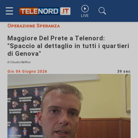
☰
LIVE
Operazione Speranza
Maggiore Del Prete a Telenord:
"Spaccio al dettaglio in tutti i quartieri
di Genova"
di Claudio Baffico
Gio 04 Giugno 2026
39 sec