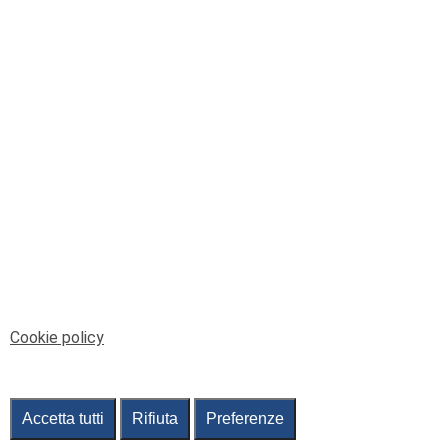
© Telenord Srl
P.IVA e CF: 00945590107 - ISC. REA - GE: 229501
Sede Legale: Via XX Settembre 41/3, 16121 GENOVA
PEC: contabilita@pec.telenord.it
Capitale sociale: 343.598,42 euro i.v.
Tutti i diritti riservati, vietata la copia anche parziale
dei contenuti
pubtelenord@telenord.it
Tel. 010 55 32 701
Informativa della privacy
|
Gestisci consenso
Cookie policy
Accetta tutti
Rifiuta
Preferenze