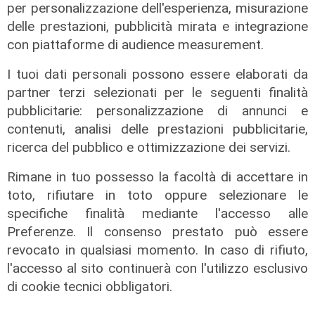
per personalizzazione dell'esperienza, misurazione
delle prestazioni, pubblicità mirata e integrazione
con piattaforme di audience measurement.
I tuoi dati personali possono essere elaborati da
partner terzi selezionati per le seguenti finalità
pubblicitarie: personalizzazione di annunci e
contenuti, analisi delle prestazioni pubblicitarie,
ricerca del pubblico e ottimizzazione dei servizi.
Rimane in tuo possesso la facoltà di accettare in
La paura
toto, rifiutare in toto oppure selezionare le
Genova, finta carabiniera arrestata
specifiche finalità mediante l'accesso alle
dopo tentata truffa ad anziana
Preferenze. Il consenso prestato può essere
08/08/2026
revocato in qualsiasi momento. In caso di rifiuto,
di Claudio Baffico
l'accesso al sito continuerà con l'utilizzo esclusivo
di cookie tecnici obbligatori.