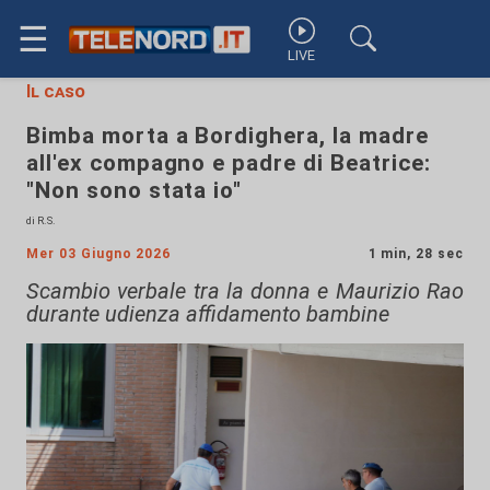
☰
LIVE
Il caso
Bimba morta a Bordighera, la madre
all'ex compagno e padre di Beatrice:
"Non sono stata io"
di R.S.
Mer 03 Giugno 2026
1 min, 28 sec
Scambio verbale tra la donna e Maurizio Rao
durante udienza affidamento bambine