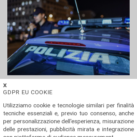
Pericolo
𝗫
Non si ferma all'alt e rischia di
GDPR EU COOKIE
investire poliziotto, pirata della
Utilizziamo cookie e tecnologie similari per finalità
strada arrestato a Savona
tecniche essenziali e, previo tuo consenso, anche
05/08/2026
per personalizzazione dell'esperienza, misurazione
di F.S.
delle prestazioni, pubblicità mirata e integrazione