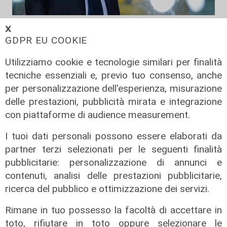
La sentenza
𝗫
GDPR EU COOKIE
Contesa Preziosi - Genoa, il
Tribunale di Milano dà ragione all'ex
Utilizziamo cookie e tecnologie similari per finalità
patron rossoblù
tecniche essenziali e, previo tuo consenso, anche
06/08/2026
per personalizzazione dell'esperienza, misurazione
di Filippo Serio
delle prestazioni, pubblicità mirata e integrazione
con piattaforme di audience measurement.
I tuoi dati personali possono essere elaborati da
partner terzi selezionati per le seguenti finalità
pubblicitarie: personalizzazione di annunci e
contenuti, analisi delle prestazioni pubblicitarie,
ricerca del pubblico e ottimizzazione dei servizi.
Rimane in tuo possesso la facoltà di accettare in
toto, rifiutare in toto oppure selezionare le