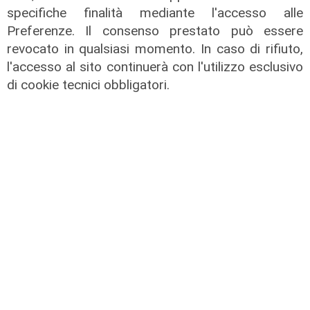
specifiche finalità mediante l'accesso alle
Preferenze. Il consenso prestato può essere
Infortunio
revocato in qualsiasi momento. In caso di rifiuto,
Tegola Genoa, botta al ginocchio
l'accesso al sito continuerà con l'utilizzo esclusivo
per Meichtry: out fino a fine agosto
di cookie tecnici obbligatori.
05/08/2026
di F.S.